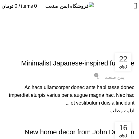
0
items
/
0
تومان
Furniture
صفحه اصلی
ARCHIVE BY CATEGORY "FURNITURE"
FURNITURE
22
Minimalist Japanese-inspired furniture
ژوئن
0
ایمن صنعت
Ac haca ullamcorper donec ante habi tasse donec
imperdiet eturpis varius per a augue magna hac. Nec hac
et vestibulum duis a tincidunt ...
ادامه مطلب
FURNITURE
16
New home decor from John Doerson
ژوئن