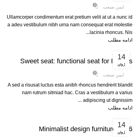
0
ایمن صنعت
Ullamcorper condimentum erat pretium velit at ut a nunc id
a adeu vestibulum nibh urna nam consequat erat molestie
lacinia rhoncus. Nis...
ادامه مطلب
FURNITURE
14
Sweet seat: functional seat for IT folks
ژوئن
0
ایمن صنعت
A sed a risusat luctus esta anibh rhoncus hendrerit blandit
nam rutrum sitmiad hac. Cras a vestibulum a varius
adipiscing ut dignissim ...
ادامه مطلب
FURNITURE
14
Minimalist design furniture 2016
ژوئن