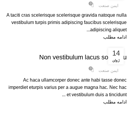
0
ایمن صنعت
A taciti cras scelerisque scelerisque gravida natoque nulla
vestibulum turpis primis adipiscing faucibus scelerisque
adipiscing aliquet...
ادامه مطلب
FURNITURE
14
Non vestibulum lacus sociosqu
ژوئن
0
ایمن صنعت
Ac haca ullamcorper donec ante habi tasse donec
imperdiet eturpis varius per a augue magna hac. Nec hac
et vestibulum duis a tincidunt ...
ادامه مطلب