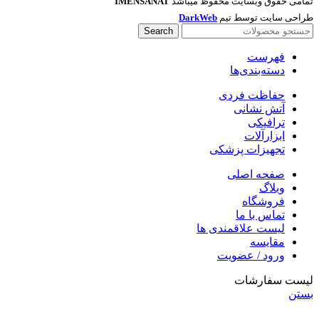
تمامی حقوق وبسایت محفوظ میباشد
IMENSANAT
طراحی سایت توسط تیم
DarkWeb
Search
فهرست
دسته‌بندی‌ها
حفاظت فردی
آتش نشانی
ترافیکی
ابزارآلات
تجهیزات پزشکی
صفحه اصلی
وبلاگ
فروشگاه
تماس با ما
لیست علاقمندی ها
مقایسه
ورود / عضویت
لیست سفارشات
بستن