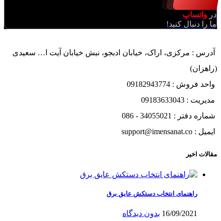
در
واتساپ
ما را دنبال کنید!
آدرس : مرکزی، اراک، خیابان ادبجو، نبش خیابان آیت ا… سعیدی
(راهزان)
واحد فروش : 09182943774
مدیریت : 09183633043
شماره دفتر : 34055021 - 086
ایمیل : support@imensanat.co
مقالات اخیر
راهنمای انتخاب دستکش عایق برق
16/09/2021
بدون دیدگاه