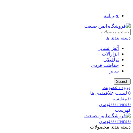
به فروشگاه ایمن صنعت خوش آمدید ...
خبرنامه
دسته بندی ها
آتش نشانی
ابزارآلات
ترافیکی
حفاظت فردی
سایر
Search
ورود / عضویت
0
لیست علاقمندی ها
0
مقایسه
0
items
/
0
تومان
فهرست
0
items
/
0
تومان
دسته بندی محصولات