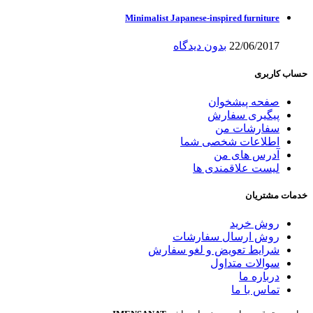
Minimalist Japanese-inspired furniture
22/06/2017
بدون دیدگاه
حساب کاربری
صفحه پیشخوان
پیگیری سفارش
سفارشات من
اطلاعات شخصی شما
آدرس های من
لیست علاقمندی ها
خدمات مشتریان
روش خرید
روش ارسال سفارشات
شرایط تعویض و لغو سفارش
سوالات متداول
درباره ما
تماس با ما