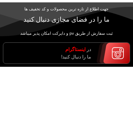
جهت اطلاع از تازه ترین محصولات و کد تخفیف ها
ما را در فضای مجازی دنبال کنید
ثبت سفارش از طریق pv و دایرکت امکان پذیر میباشد
در
اینستاگرام
ما را دنبال کنید!
ر
حساب کاربری
راهنمای انتخاب
صفحه پیشخوان
دستکش عایق برق
پیگیری سفارش
16/09/2021
بدون
دیدگاه
سفارشات من
اطلاعات شخصی شما
Minimalist Japanese-inspire