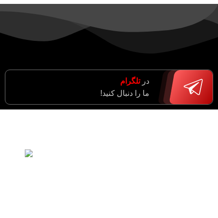
در
تلگرام
ما را دنبال کنید!
مقالات اخی
آدرس : مرکزی، اراک، خیابان ادبجو،
نبش خیابان آیت ا… سعیدی (راهزان)
واحد فروش : 09182943774
مدیریت : 09183633043
d furniture
شماره دفتر : 34055021 - 086