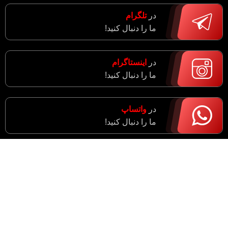
در
تلگرام
ما را دنبال کنید!
در
اینستاگرام
ما را دنبال کنید!
در
واتساپ
ما را دنبال کنید!
آدرس : مرکزی، اراک، خیابان ادبجو، نبش خیابان آیت ا…
سعیدی (راهزان)
واحد فروش : 09182943774