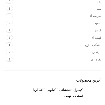
زرد
4
سبز
3
سرمه ای
2
سفید
2
قرمز
2
قهوه ای
5
مشکی - زرد
1
نارنجی
2
نقره ای
8
آخرین محصولات
کپسول آتشنشانی 2 کیلویی CO2 آریا