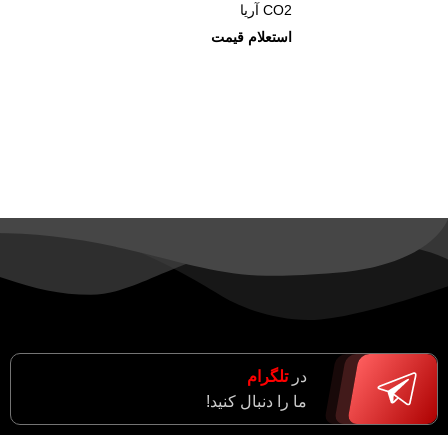
CO2 آریا
در
تلگرام
ما را دنبال کنید!