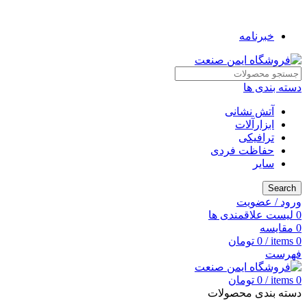
به فروشگاه ایمن صنعت خوش آمدید ...
خبرنامه
دسته بندی ها
آتش نشانی
ابزارآلات
ترافیکی
حفاظت فردی
سایر
Search
ورود / عضویت
0
لیست علاقمندی ها
0
مقایسه
0
items
/
0
تومان
فهرست
0
items
/
0
تومان
دسته بندی محصولات