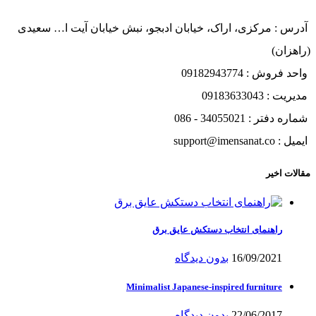
آدرس : مرکزی، اراک، خیابان ادبجو، نبش خیابان آیت ا… سعیدی
(راهزان)
واحد فروش : 09182943774
مدیریت : 09183633043
شماره دفتر : 34055021 - 086
ایمیل : support@imensanat.co
مقالات اخیر
راهنمای انتخاب دستکش عایق برق
16/09/2021
بدون دیدگاه
Minimalist Japanese-inspired furniture
22/06/2017
بدون دیدگاه