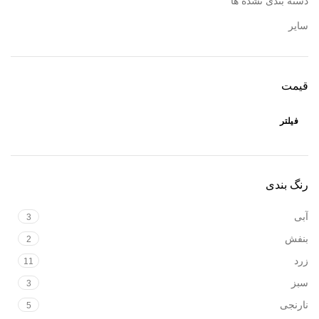
دسته بندی نشده ها
سایر
قیمت
فیلتر
رنگ بندی
آبی
3
بنفش
2
زرد
11
سبز
3
نارنجی
5