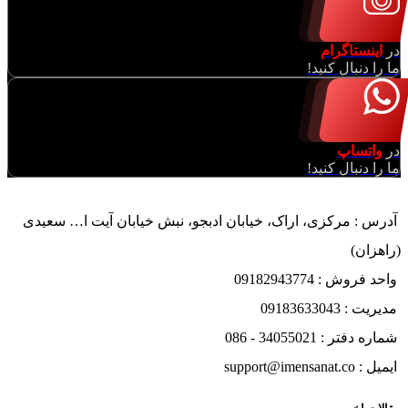
در
اینستاگرام
ما را دنبال کنید!
در
واتساپ
ما را دنبال کنید!
آدرس : مرکزی، اراک، خیابان ادبجو، نبش خیابان آیت ا… سعیدی
(راهزان)
واحد فروش : 09182943774
مدیریت : 09183633043
شماره دفتر : 34055021 - 086
ایمیل : support@imensanat.co