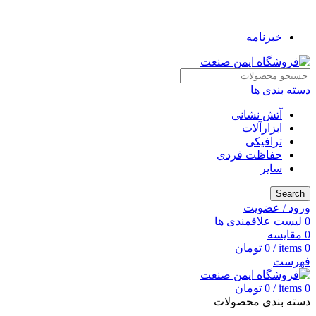
به فروشگاه ایمن صنعت خوش آمدید ...
خبرنامه
دسته بندی ها
آتش نشانی
ابزارآلات
ترافیکی
حفاظت فردی
سایر
Search
ورود / عضویت
0
لیست علاقمندی ها
0
مقایسه
0
items
/
0
تومان
فهرست
0
items
/
0
تومان
دسته بندی محصولات