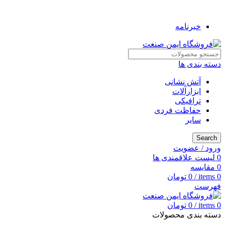
به فروشگاه ایمن صنعت خوش آمدید ...
خبرنامه
دسته بندی ها
آتش نشانی
ابزارآلات
ترافیکی
حفاظت فردی
سایر
Search
ورود / عضویت
0
لیست علاقمندی ها
0
مقایسه
0
items
/
0
تومان
فهرست
0
items
/
0
تومان
دسته بندی محصولات