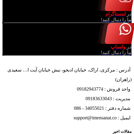
در
اینستاگرام
ما را دنبال کنید!
در
واتساپ
ما را دنبال کنید!
آدرس : مرکزی، اراک، خیابان ادبجو، نبش خیابان آیت ا… سعیدی
(راهزان)
واحد فروش : 09182943774
مدیریت : 09183633043
شماره دفتر : 34055021 - 086
ایمیل : support@imensanat.co
مقالات اخیر