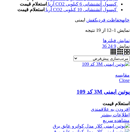
کپسول آتشنشانی 6 کیلویی CO2 آریا
استعلام قیمت
کپسول آتشنشانی 10 کیلویی CO2 آریا
استعلام قیمت
خانه
حفاظت فردی
کفش
ایمنی
نمایش 1–12 از 19 نتیجه
نمایش فیلترها
نمایش
9
24
36
مقایسه
Close
پوتین ایمنی 3M کد 109
استعلام قیمت
افزودن به علاقمندی
اطلاعات بیشتر
مشاهده سریع