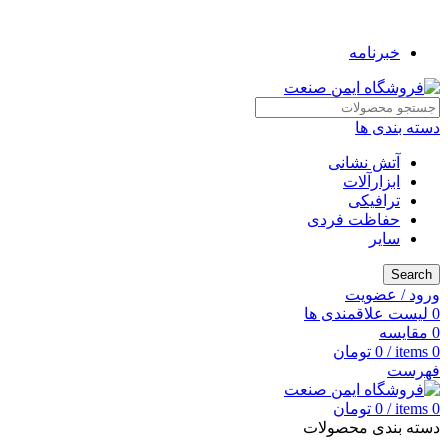
به فروشگاه ایمن صنعت خوش آمدید ...
خبرنامه
دسته بندی ها
آتش نشانی
ابزارآلات
ترافیکی
حفاظت فردی
سایر
Search
ورود / عضویت
0
لیست علاقمندی ها
0
مقایسه
0
items
/
0
تومان
فهرست
0
items
/
0
تومان
دسته بندی محصولات