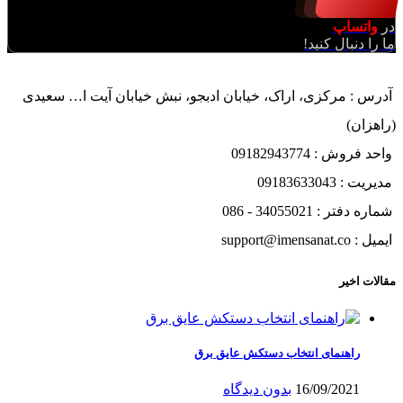
در
واتساپ
ما را دنبال کنید!
آدرس : مرکزی، اراک، خیابان ادبجو، نبش خیابان آیت ا… سعیدی
(راهزان)
واحد فروش : 09182943774
مدیریت : 09183633043
شماره دفتر : 34055021 - 086
ایمیل : support@imensanat.co
مقالات اخیر
راهنمای انتخاب دستکش عایق برق
16/09/2021
بدون دیدگاه