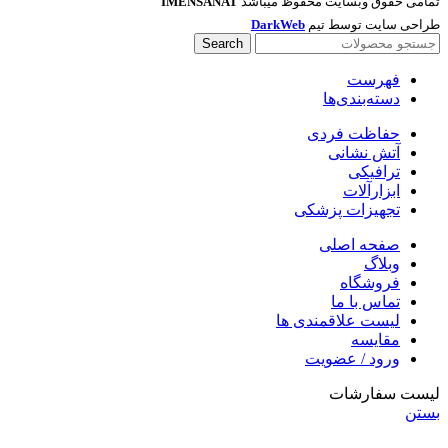
تمامی حقوق وبسایت محفوظ میباشد
IMENSANAT
طراحی سایت توسط تیم
DarkWeb
Search
فهرست
دسته‌بندی‌ها
حفاظت فردی
آتش نشانی
ترافیکی
ابزارآلات
تجهیزات پزشکی
صفحه اصلی
وبلاگ
فروشگاه
تماس با ما
لیست علاقمندی ها
مقایسه
ورود / عضویت
لیست سفارشات
بستن