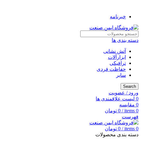
به فروشگاه ایمن صنعت خوش آمدید ...
خبرنامه
دسته بندی ها
آتش نشانی
ابزارآلات
ترافیکی
حفاظت فردی
سایر
Search
ورود / عضویت
0
لیست علاقمندی ها
0
مقایسه
0
items
/
0
تومان
فهرست
0
items
/
0
تومان
دسته بندی محصولات