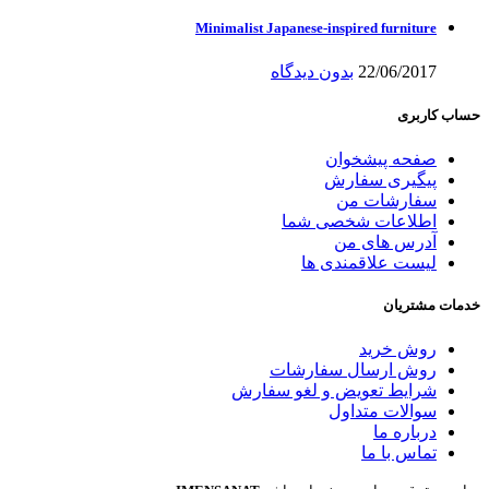
Minimalist Japanese-inspired furniture
22/06/2017
بدون دیدگاه
حساب کاربری
صفحه پیشخوان
پیگیری سفارش
سفارشات من
اطلاعات شخصی شما
آدرس های من
لیست علاقمندی ها
خدمات مشتریان
روش خرید
روش ارسال سفارشات
شرایط تعویض و لغو سفارش
سوالات متداول
درباره ما
تماس با ما