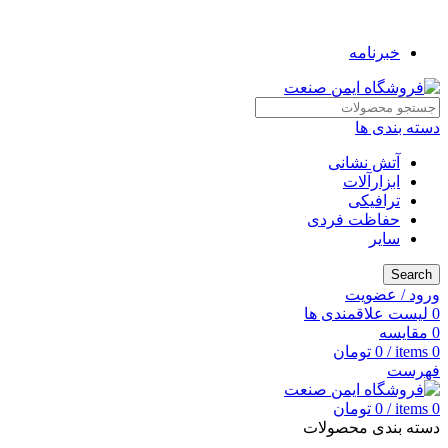
به فروشگاه ایمن صنعت خوش آمدید ...
خبرنامه
دسته بندی ها
آتش نشانی
ابزارآلات
ترافیکی
حفاظت فردی
سایر
Search
ورود / عضویت
0
لیست علاقمندی ها
0
مقایسه
0
items
/
0
تومان
فهرست
0
items
/
0
تومان
دسته بندی محصولات