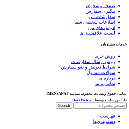
صفحه پیشخوان
پیگیری سفارش
سفارشات من
اطلاعات شخصی شما
آدرس های من
لیست علاقمندی ها
خدمات مشتریان
روش خرید
روش ارسال سفارشات
شرایط تعویض و لغو سفارش
سوالات متداول
درباره ما
تماس با ما
تمامی حقوق وبسایت محفوظ میباشد
IMENSANAT
طراحی سایت توسط تیم
DarkWeb
Search
فهرست
دسته‌بندی‌ها