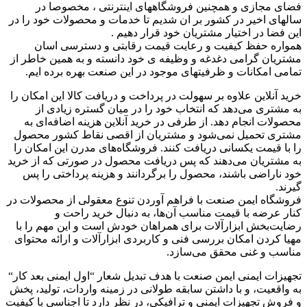
فضای مجازی و همچنین فروشگاههای اینترنتی ، مخصوصا در
سالهای اخیر در کشور بر ان شدیم تا خدمات و محصولات خود را در
این فضا در اختیار مشتریان خود قرار دهیم .
همواره حفظ کیفیت و رعایت قیمت رقابتی و دسترسی اسان
مشتریان گرامی دغدغه و وظیفه ی خود دانسته و به همین خاطر از
تمامی امکانات و ظرفیتهای موجود در این صنعت بهره برده ایم.
خرید آنلاین علاوه بر سهولت در پرداخت و دریافت کالا این امکان را
به مشتری می‌دهد که انتخاب خود را در میان گستره زیادی از
محصولات انجام دهد. از طرفی در خرید آنلاین هزینه اضافه‌ای به
مشتری تحمیل نمی‌شود و مشتریان از اقصی نقاط کشور محصول
را با قیمت یکسانی دریافت کنند. فروشگاه‌های مدرن این امکان را
به مشتریان می‌دهند که پس دریافت محصول در صورتی که از خرید
خود ناراضی باشند، محصول را برگردانند و هزینه پرداختی را پس
گیرند.
فروشگاه ایمن صنعت با فراهم آوردن تنوع معقولی از محصولات در
کنار عرضه با قیمت مناسب آن‌ها، به دنبال خرید راحت و
رضایت‌بخش ابزارآلات برای همراهان خودش است و این مهم را با
مهیا کردن امکان بررسی فنی و کاربردی ابزارآلات و ارائه محتوای
مناسب و غنی محقق می‌سازد.
تجهیزات ایمنی ایمن صنعت با هدف تبدیل شعار “اول ایمنی بعد کار“
به واقعیت، و با داشتن سابقه طولانی در زمینه واردات، تولید، پخش
و فروش تجهیزات ایمنی و ترافیکی، در نظر دارد تا اجناسی با کیفیت