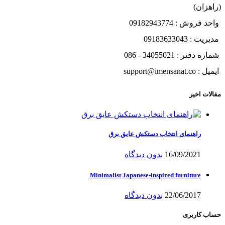
(راهزان)
واحد فروش : 09182943774
مدیریت : 09183633043
شماره دفتر : 34055021 - 086
ایمیل : support@imensanat.co
مقالات اخیر
راهنمای انتخاب دستکش عایق برق
16/09/2021
بدون دیدگاه
Minimalist Japanese-inspired furniture
22/06/2017
بدون دیدگاه
حساب کاربری