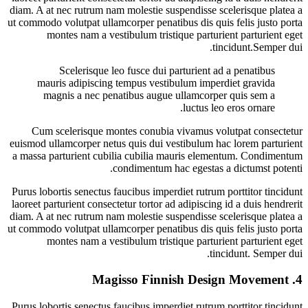
diam. A at nec rutrum nam molestie suspendisse scelerisque platea a
ut commodo volutpat ullamcorper penatibus dis quis felis justo porta
montes nam a vestibulum tristique parturient parturient eget
tincidunt.Semper dui.
Scelerisque leo fusce dui parturient ad a penatibus
mauris adipiscing tempus vestibulum imperdiet gravida
magnis a nec penatibus augue ullamcorper quis sem a
luctus leo eros ornare.
Cum scelerisque montes conubia vivamus volutpat consectetur
euismod ullamcorper netus quis dui vestibulum hac lorem parturient
a massa parturient cubilia cubilia mauris elementum. Condimentum
condimentum hac egestas a dictumst potenti.
Purus lobortis senectus faucibus imperdiet rutrum porttitor tincidunt
laoreet parturient consectetur tortor ad adipiscing id a duis hendrerit
diam. A at nec rutrum nam molestie suspendisse scelerisque platea a
ut commodo volutpat ullamcorper penatibus dis quis felis justo porta
montes nam a vestibulum tristique parturient parturient eget
tincidunt. Semper dui.
Magisso Finnish Design Movement
4.
Purus lobortis senectus faucibus imperdiet rutrum porttitor tincidunt