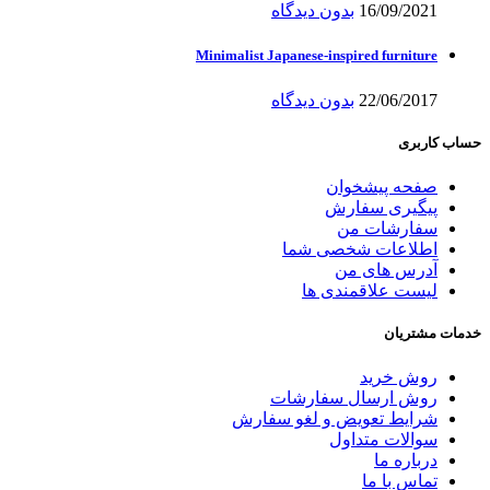
16/09/2021
بدون دیدگاه
Minimalist Japanese-inspired furniture
22/06/2017
بدون دیدگاه
حساب کاربری
صفحه پیشخوان
پیگیری سفارش
سفارشات من
اطلاعات شخصی شما
آدرس های من
لیست علاقمندی ها
خدمات مشتریان
روش خرید
روش ارسال سفارشات
شرایط تعویض و لغو سفارش
سوالات متداول
درباره ما
تماس با ما