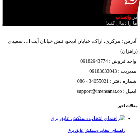
در
واتساپ
ما را دنبال کنید!
آدرس : مرکزی، اراک، خیابان ادبجو، نبش خیابان آیت ا… سعیدی
(راهزان)
واحد فروش : 09182943774
مدیریت : 09183633043
شماره دفتر : 34055021 - 086
ایمیل : support@imensanat.co
مقالات اخیر
راهنمای انتخاب دستکش عایق برق