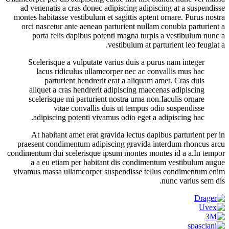
ad venenatis a cras donec adipiscing adipiscing at a suspendisse
montes habitasse vestibulum et sagittis aptent ornare. Purus nostra
orci nascetur ante aenean parturient nullam conubia parturient a
porta felis dapibus potenti magna turpis a vestibulum nunc a
vestibulum at parturient leo feugiat a.
Scelerisque a vulputate varius duis a purus nam integer
lacus ridiculus ullamcorper nec ac convallis mus hac
parturient hendrerit erat a aliquam amet. Cras duis
aliquet a cras hendrerit adipiscing maecenas adipiscing
scelerisque mi parturient nostra urna non.Iaculis ornare
vitae convallis duis ut tempus odio suspendisse
adipiscing potenti vivamus odio eget a adipiscing hac.
At habitant amet erat gravida lectus dapibus parturient per in
praesent condimentum adipiscing gravida interdum rhoncus arcu
condimentum dui scelerisque ipsum montes montes id a a.In tempor
a a eu etiam per habitant dis condimentum vestibulum augue
vivamus massa ullamcorper suspendisse tellus condimentum enim
nunc varius sem dis.