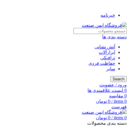
به فروشگاه ایمن صنعت خوش آمدید ...
خبرنامه
دسته بندی ها
آتش نشانی
ابزارآلات
ترافیکی
حفاظت فردی
سایر
Search
ورود / عضویت
0
لیست علاقمندی ها
0
مقایسه
0
items
/
0
تومان
فهرست
0
items
/
0
تومان
دسته بندی محصولات