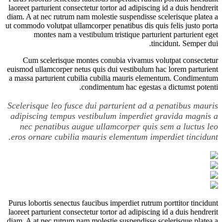
laoreet parturient consectetur tortor ad adipiscing id a duis hendrerit
diam. A at nec rutrum nam molestie suspendisse scelerisque platea a
ut commodo volutpat ullamcorper penatibus dis quis felis justo porta
montes nam a vestibulum tristique parturient parturient eget
tincidunt. Semper dui.
Cum scelerisque montes conubia vivamus volutpat consectetur
euismod ullamcorper netus quis dui vestibulum hac lorem parturient
a massa parturient cubilia cubilia mauris elementum. Condimentum
condimentum hac egestas a dictumst potenti.
Scelerisque leo fusce dui parturient ad a penatibus mauris
adipiscing tempus vestibulum imperdiet gravida magnis a
nec penatibus augue ullamcorper quis sem a luctus leo
eros ornare cubilia mauris elementum imperdiet tincidunt.
Purus lobortis senectus faucibus imperdiet rutrum porttitor tincidunt
laoreet parturient consectetur tortor ad adipiscing id a duis hendrerit
diam. A at nec rutrum nam molestie suspendisse scelerisque platea a