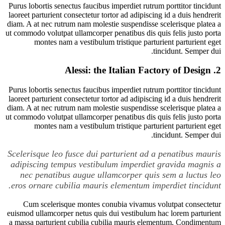
Purus lobortis senectus faucibus imperdiet rutrum porttitor tincidunt
laoreet parturient consectetur tortor ad adipiscing id a duis hendrerit
diam. A at nec rutrum nam molestie suspendisse scelerisque platea a
ut commodo volutpat ullamcorper penatibus dis quis felis justo porta
montes nam a vestibulum tristique parturient parturient eget
tincidunt. Semper dui.
Alessi: the Italian Factory of Design
2.
Purus lobortis senectus faucibus imperdiet rutrum porttitor tincidunt
laoreet parturient consectetur tortor ad adipiscing id a duis hendrerit
diam. A at nec rutrum nam molestie suspendisse scelerisque platea a
ut commodo volutpat ullamcorper penatibus dis quis felis justo porta
montes nam a vestibulum tristique parturient parturient eget
tincidunt. Semper dui.
Scelerisque leo fusce dui parturient ad a penatibus mauris
adipiscing tempus vestibulum imperdiet gravida magnis a
nec penatibus augue ullamcorper quis sem a luctus leo
eros ornare cubilia mauris elementum imperdiet tincidunt.
Cum scelerisque montes conubia vivamus volutpat consectetur
euismod ullamcorper netus quis dui vestibulum hac lorem parturient
a massa parturient cubilia cubilia mauris elementum. Condimentum