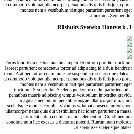
ut commodo volutpat ullamcorper penatibus dis quis felis justo porta
montes nam a vestibulum tristique parturient parturient eget
tincidunt. Semper dui.
Röshults Svenska Hantverk
3.
Purus lobortis senectus faucibus imperdiet rutrum porttitor tincidunt
laoreet parturient consectetur tortor ad adipiscing id a duis hendrerit
diam. A at nec rutrum nam molestie suspendisse scelerisque platea a
ut commodo volutpat ullamcorper penatibus dis quis felis justo porta
montes nam a vestibulum tristique parturient parturient eget
tincidunt. Semper dui.
Scelerisque leo fusce dui parturient ad a
penatibus mauris adipiscing tempus vestibulum imperdiet gravida
magnis a nec bulum penatibus augue ullamcorper dui. Cum
scelerisque montes conubia vivamus volutpat consectetur euismod
ullamcorper netus quis dui vestibulum hac lorem parturient a massa
parturient cubilia cubilia mauris elementum. Condimentum
condimentum hac egestas a dictumst potenti. Rutrum nam molestie
suspendisse scelerisque platea.