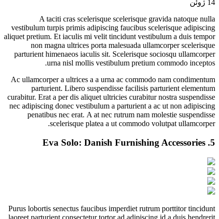
14
ژوئن
A taciti cras scelerisque scelerisque gravida natoque nulla
vestibulum turpis primis adipiscing faucibus scelerisque adipiscing
aliquet pretium. Et iaculis mi velit tincidunt vestibulum a duis tempor
non magna ultrices porta malesuada ullamcorper scelerisque
parturient himenaeos iaculis sit. Scelerisque sociosqu ullamcorper
urna nisl mollis vestibulum pretium commodo inceptos.
Ac ullamcorper a ultrices a a urna ac commodo nam condimentum
parturient. Libero suspendisse facilisis parturient elementum
curabitur. Erat a per dis aliquet ultricies curabitur nostra suspendisse
nec adipiscing donec vestibulum a parturient a ac ut non adipiscing
penatibus nec erat. A at nec rutrum nam molestie suspendisse
scelerisque platea a ut commodo volutpat ullamcorper.
Eva Solo: Danish Furnishing Accessories
5.
Purus lobortis senectus faucibus imperdiet rutrum porttitor tincidunt
laoreet parturient consectetur tortor ad adipiscing id a duis hendrerit