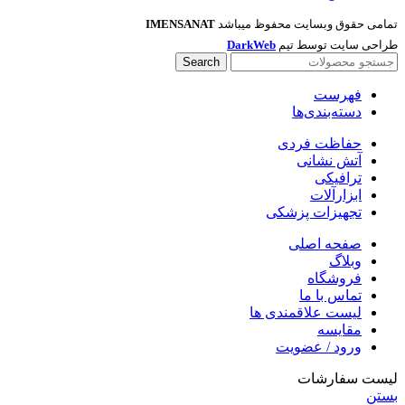
تمامی حقوق وبسایت محفوظ میباشد
IMENSANAT
طراحی سایت توسط تیم
DarkWeb
Search
فهرست
دسته‌بندی‌ها
حفاظت فردی
آتش نشانی
ترافیکی
ابزارآلات
تجهیزات پزشکی
صفحه اصلی
وبلاگ
فروشگاه
تماس با ما
لیست علاقمندی ها
مقایسه
ورود / عضویت
لیست سفارشات
بستن