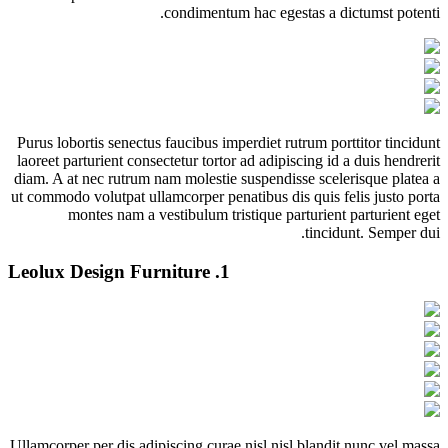
condimentum hac egestas a dictumst potenti.
Purus lobortis senectus faucibus imperdiet rutrum porttitor tincidunt
laoreet parturient consectetur tortor ad adipiscing id a duis hendrerit
diam. A at nec rutrum nam molestie suspendisse scelerisque platea a
ut commodo volutpat ullamcorper penatibus dis quis felis justo porta
montes nam a vestibulum tristique parturient parturient eget
tincidunt. Semper dui.
Leolux Design Furniture
1.
Ullamcorper per dis adipiscing curae nisl nisl blandit nunc vel massa