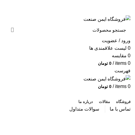
به فروشگاه ایمن صنعت خوش آمدید ...
خبرنامه
ورود / عضویت
0
لیست علاقمندی ها
0
مقایسه
/
items
0
0
تومان
فهرست
/
items
0
0
تومان
دسته بندی محصولات
فروشگاه
مقالات
درباره ما
تماس با ما
سوالات متداول
وبلاگ
صفحه اصلی
DESIGN TRENDS