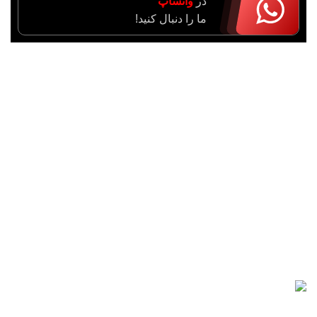
در
واتساپ
ما را دنبال کنید!
آدرس : مرکزی، اراک، خیابان ادبجو، نبش خیابان آیت ا…
سعیدی (راهزان)
واحد فروش : 09182943774
مدیریت : 09183633043
شماره دفتر : 34055021 - 086
ایمیل : support@imensanat.co
مقالات اخیر
راهنمای انتخاب دستکش عایق
برق