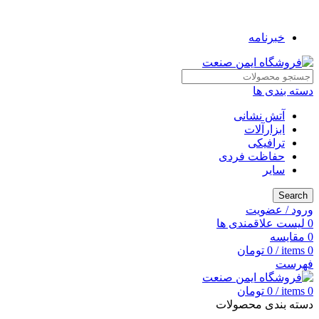
به فروشگاه ایمن صنعت خوش آمدید ...
خبرنامه
دسته بندی ها
آتش نشانی
ابزارآلات
ترافیکی
حفاظت فردی
سایر
Search
ورود / عضویت
0
لیست علاقمندی ها
0
مقایسه
0
items
/
0
تومان
فهرست
0
items
/
0
تومان
دسته بندی محصولات