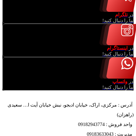
در
تلگرام
ما را دنبال کنید!
در
اینستاگرام
ما را دنبال کنید!
در
واتساپ
ما را دنبال کنید!
آدرس : مرکزی، اراک، خیابان ادبجو، نبش خیابان آیت ا… سعیدی
(راهزان)
واحد فروش : 09182943774
مدیریت : 09183633043