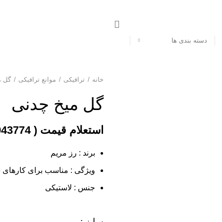
دسته بندی ها
خانه
ترافیکی
موانع ترافیکی
گل م
گل میخ چدنی
برند : رز مریم
ویژگی : مناسب برای کارهای س
جنس : لاستیکی
سایز :