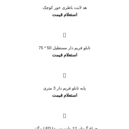
هد لایت باطری خور کوچک
تابلو فریم دار مستطیل 50 * 75
پایه تابلو فریم دار 3 متری
چراغ گردان 12 ولت نور ندا LED مگنتی