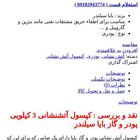
استعلام قیمت ( 09182943774 )
برند : بایا سیلندر
مناسب برای اطفاء حریق مشتقات نفتی مانند بنزین و
گازوییل و …
نوع : پودری
مقایسه
افزودن به علاقمندی
دسته:
آتش نشانی
,
پودری
,
کپسول آتش نشانی
اشتراک گذاری
توضیحات
توضیحات تکمیلی
نظرات (0)
حمل و نقل و تحویل کالا
توضیحات
نقد و بررسی : کپسول آتشنشانی 3 کیلویی
پودر و گاز بایا سیلندر
کپسول آتش نشانی پودر و گاز بایا دارای یک ضامن که برای این که