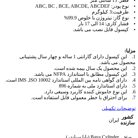
• قطر: 13 سانتی متر
• نوع پودر: ABC, BC , BCE, ABCDE, ABCDEF
• ظرفیت:3 کیلوگرم
• نوع گاز: نیتروژن با خلوص 99.9%
• فشار کاری: 14 الی 17 بار
• کپسول قابل نصب می باشد.
مزایا:
1. این کپسول دارای گارانتی 1 ساله و چهار سال پشتیبانی
محصول می باشد.
2. این محصول یک سال بیمه شده است.
3. این کپسول مطابق با استاندارد NFPA می باشد.
4. دارای گواهی نامه بین المللی استاندارد IMS ,ISO 10002 است.
5. دارای استاندارد ملی به شماره 896
6. این نوع خاموش کننده کاربرد وسیعی دارد.
7. برای احتراق با خطر معمولی قابل استفاده است.
توضیحات تکمیلی
کشور
ایران
سازنده
برند
Baya Cylinder (بایا سیلندر)