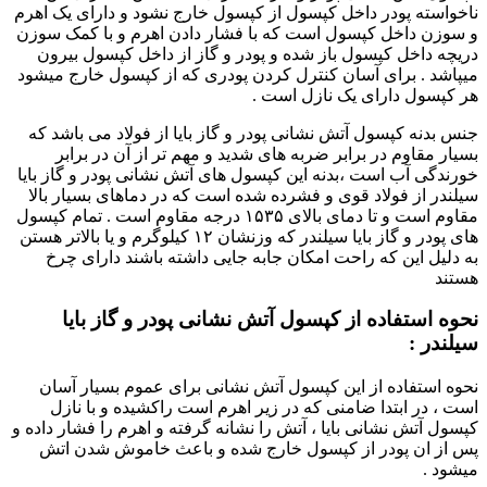
ناخواسته پودر داخل کپسول از کپسول خارج نشود و دارای یک اهرم
و سوزن داخل کپسول است که با فشار دادن اهرم و با کمک سوزن
دریچه داخل کپسول باز شده و پودر و گاز از داخل کپسول بیرون
میپاشد . برای آسان کنترل کردن پودری که از کپسول خارج میشود
هر کپسول دارای یک نازل است .
جنس بدنه کپسول آتش نشانی پودر و گاز بایا از فولاد می باشد که
بسیار مقاوم در برابر ضربه های شدید و مهم تر از آن در برابر
خورندگی آب است ،بدنه این کپسول های آتش نشانی پودر و گاز بایا
سیلندر از فولاد قوی و فشرده شده است که در دماهای بسیار بالا
مقاوم است و تا دمای بالای ۱۵۳۵ درجه مقاوم است . تمام کپسول
های پودر و گاز بایا سیلندر که وزنشان ۱۲ کیلوگرم و یا بالاتر هستن
به دلیل این که راحت امکان جابه جایی داشته باشند دارای چرخ
هستند
نحوه استفاده از کپسول آتش نشانی پودر و گاز بایا
سیلندر :
نحوه استفاده از این کپسول آتش نشانی برای عموم بسیار آسان
است ، در ابتدا ضامنی که در زیر اهرم است راکشیده و با نازل
کپسول آتش نشانی بایا ، آتش را نشانه گرفته و اهرم را فشار داده و
پس از ان پودر از کپسول خارج شده و باعث خاموش شدن اتش
میشود .