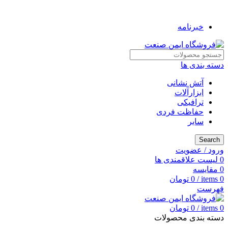
به فروشگاه ایمن صنعت خوش آمدید ...
خبرنامه
دسته بندی ها
آتش نشانی
ابزارآلات
ترافیکی
حفاظت فردی
سایر
Search
ورود / عضویت
0
لیست علاقمندی ها
0
مقایسه
0
items
/
0
تومان
فهرست
0
items
/
0
تومان
دسته بندی محصولات