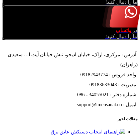
ما را دنبال کنید!
در
واتساپ
ما را دنبال کنید!
آدرس : مرکزی، اراک، خیابان ادبجو، نبش خیابان آیت ا… سعیدی
(راهزان)
واحد فروش : 09182943774
مدیریت : 09183633043
شماره دفتر : 34055021 - 086
ایمیل : support@imensanat.co
مقالات اخیر