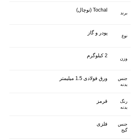
Tochal (توچال)
برند
پودر و گاز
نوع
2 کیلوگرم
وزن
ورق فولادی 1.5 میلیمتر
جنس
بدنه
قرمز
رنگ
بدنه
فلزی
جنس
گیج