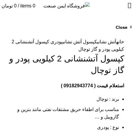
0
items
/
0
تومان
Close
Close
Close
Close
Close
Close
Close
Close
بزرگنمایی تصویر
خانه
آتش نشانی
کپسول آتش نشانی
پودری
کپسول آتشنشانی 2
کیلویی پودر و گاز توچال
کپسول آتشنشانی 2 کیلویی پودر و
گاز توچال
استعلام قیمت ( 09182943774 )
برند : توچال
مناسب برای اطفاء حریق مشتقات نفتی مانند بنزین و
گازوییل و …
نوع : پودری