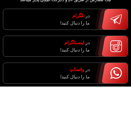
در
تلگرام
ما را دنبال کنید!
در
اینستاگرام
ما را دنبال کنید!
در
واتساپ
ما را دنبال کنید!
آدرس : مرکزی، اراک، خیابان ادبجو، نبش خیابان آیت ا…
سعیدی (راهزان)
واحد فروش : 09182943774