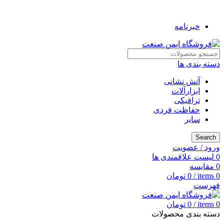
به فروشگاه ایمن صنعت خوش آمدید ...
خبرنامه
دسته بندی ها
آتش نشانی
ابزارآلات
ترافیکی
حفاظت فردی
سایر
Search
ورود / عضویت
0
لیست علاقمندی ها
0
مقایسه
0
items
/
0
تومان
فهرست
0
items
/
0
تومان
دسته بندی محصولات