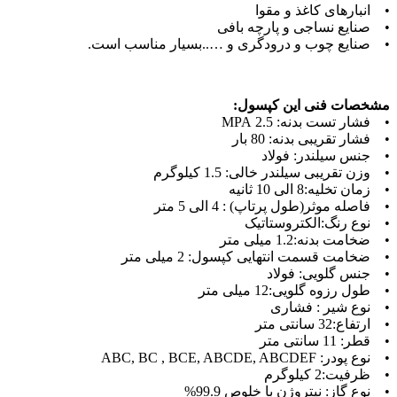
• انبارهای کاغذ و مقوا
• صنایع نساجی و پارچه بافی
• صنایع چوب و درودگری و …..بسیار مناسب است.
مشخصات فنی این کپسول:
• فشار تست بدنه: 2.5 MPA
• فشار تقریبی بدنه: 80 بار
• جنس سیلندر: فولاد
• وزن تقریبی سیلندر خالی: 1.5 کیلوگرم
• زمان تخلیه:8 الی 10 ثانیه
• فاصله موثر(طول پرتاپ) : 4 الی 5 متر
• نوع رنگ:الکتروستاتیک
• ضخامت بدنه:1.2 میلی متر
• ضخامت قسمت انتهایی کپسول: 2 میلی متر
• جنس گلویی: فولاد
• طول رزوه گلویی:12 میلی متر
• نوع شیر : فشاری
• ارتفاع:32 سانتی متر
• قطر: 11 سانتی متر
• نوع پودر: ABC, BC , BCE, ABCDE, ABCDEF
• ظرفیت:2 کیلوگرم
• نوع گاز: نیتروژن با خلوص 99.9%