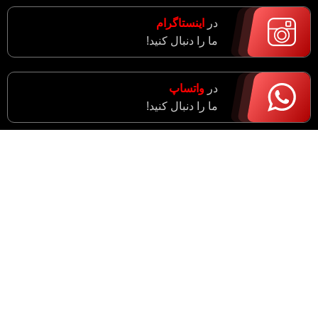
در
اینستاگرام
ما را دنبال کنید!
در
واتساپ
ما را دنبال کنید!
آدرس : مرکزی، اراک، خیابان ادبجو، نبش خیابان آیت ا…
سعیدی (راهزان)
واحد فروش : 09182943774
مدیریت : 09183633043
شماره دفتر : 34055021 - 086
ایمیل : support@imensanat.co