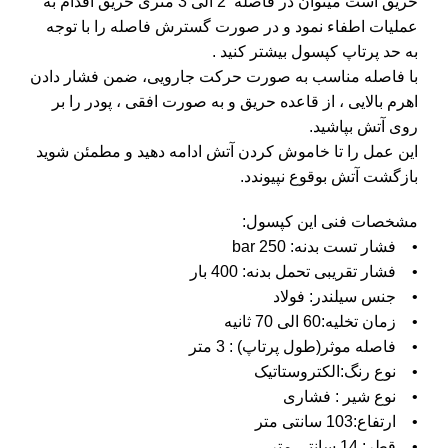
حریق است میتوان در فاصله 2 الی 3 متری حریق اقدام به
عملیات اطفاء نمود و در صورت گسترش فاصله را با توجه
به حد پرتاپ کپسول بیشتر کنید .
با فاصله مناسب به صورت حرکت جارویی، ضمن فشار دادن
اهرم بالایی ، از قاعده حریق و به صورت افقی ، پودر را بر
روی آتش بپاشید.
این عمل را تا خاموش کردن آتش ادامه دهید و مطمئن شوید
بازگشت آتش بوقوع نپیوندد.
مشخصات فنی این کپسول:
• فشار تست بدنه: 250 bar
• فشار تقریبی تحمل بدنه: 400 بار
• جنس سیلندر: فولاد
• زمان تخلیه:60 الی 70 ثانیه
• فاصله موثر(طول پرتاپ) : 3 متر
• نوع رنگ:الکتروستاتیک
• نوع شیر : فشاری
• ارتفاع:103 سانتی متر
• قطر: 14 سانتی متر