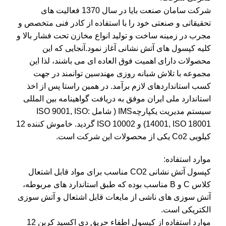
شرکت سامان صنعت بایا در سال 1370 فعالیت های
تحقیقاتی و صنعتی خود را با استفاده از کادر فنی متخصص و
مجرب در زمینه ساخت و تولید انواع مخازن تحت فشار بالا و
کلیه کپسول های آتش نشانی آغاز نمود.آنجایی که این
محصولات دارای اهمیت فوق العاده ای می باشند، لذا این
مجموعه با تلاش شبانه روزی مهندسین توانمند در جهت
کسب استانداردهای لازم برآمد. در همین راستا پس از اخذ
استاندارد ملی ایران موفق به دریافت گواهینامه بین المللی
سیستم مدیریت یکپارچهIMS ( شامل :ISO 9001, ISO
14001, ISO 18001) و ISO 10002 گردید. خاموش کننده 12
کیلویی Co2 یکی از محصولات این شرکت است.
موارد استفاده:
کپسول آتش نشانی CO2 مناسب برای مواد قابل اشتعال
کلاس C و B مناسب بوده که طبق استاندارد های مربوطه،
آتش سوزی های ناشی از مایعات قابل اشتعال و آتش سوزی
الکتریکی است.
موارد استفاده از کپسول اطفاء حریق دی اکسید کربن 12