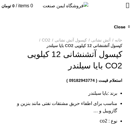
/
items
0
0
تومان
Close
Close
Close
Close
Close
Close
Close
Close
بزرگنمایی تصویر
خانه
آتش نشانی
کپسول آتش نشانی
CO2
کپسول آتشنشانی 12 کیلویی CO2 بایا سیلندر
کپسول آتشنشانی 12 کیلویی
CO2 بایا سیلندر
برند :بایا سیلندر
مناسب برای اطفاء حریق مشتقات نفتی مانند بنزین و
گازوییل و …
نوع : co2