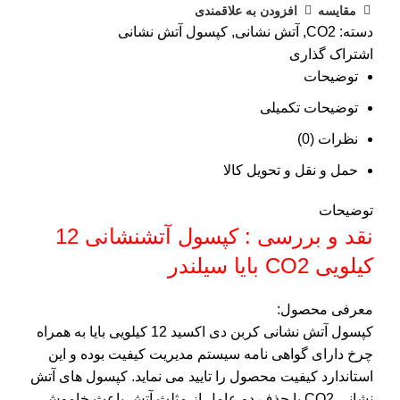
مقایسه
افزودن به علاقمندی
دسته:
CO2
,
آتش نشانی
,
کپسول آتش نشانی
اشتراک گذاری
توضیحات
توضیحات تکمیلی
نظرات (0)
حمل و نقل و تحویل کالا
توضیحات
نقد و بررسی : کپسول آتشنشانی 12
کیلویی CO2 بایا سیلندر
معرفی محصول:
کپسول آتش نشانی کربن دی اکسید 12 کیلویی بایا به همراه
چرخ دارای گواهی نامه سیستم مدیریت کیفیت بوده و این
استاندارد کیفیت محصول را تایید می نماید. کپسول های آتش
نشانی CO2 با حذف دو عامل از مثلث آتش باعث خاموش