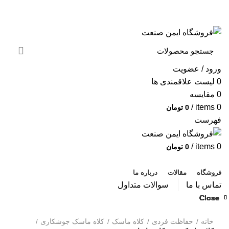
به فروشگاه ایمن صنعت خوش آمدید ...
خبرنامه
ورود / عضویت
0
لیست علاقمندی ها
0
مقایسه
/
items
0
0
تومان
فهرست
/
items
0
0
تومان
دسته بندی محصولات
فروشگاه
مقالات
درباره ما
تماس با ما
سوالات متداول
Close
Close
Close
Close
Close
Close
Close
Close
بزرگنمایی تصویر
خانه
حفاظت فردی
کلاه ماسک
کلاه ماسک جوشکاری