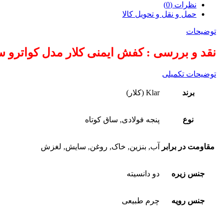
نظرات (0)
حمل و نقل و تحویل کالا
توضیحات
نقد و بررسی : کفش ایمنی کلار مدل کواترو س
توضیحات تکمیلی
برند
Klar (کلار)
نوع
پنجه فولادی, ساق کوتاه
مقاومت در برابر
آب, بنزین, خاک, روغن, سایش, لغزش
جنس زیره
دو دانسیته
جنس رویه
چرم طبیعی