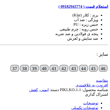
استعلام قیمت ( 09182943774 )
برند : کلار (Klar)
ویژگی : ضد آب
جنس زیره : PU
جنس رویه : چرم طبیعی
پنجه ی فولادین و ضد ضربه
ضد سایش و لغزش
سایز :
37
38
39
40
41
42
43
44
45
46
مقایسه
افزودن به علاقمندی
شناسه محصول:
PIKLKO-1-1
دسته:
ایمنی
,
کفش
اشتراک گذاری
توضیحات
توضیحات تکمیلی