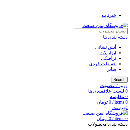
به فروشگاه ایمن صنعت خوش آمدید ...
خبرنامه
دسته بندی ها
آتش نشانی
ابزارآلات
ترافیکی
حفاظت فردی
سایر
Search
ورود / عضویت
0
لیست علاقمندی ها
0
مقایسه
0
items
/
0
تومان
فهرست
0
items
/
0
تومان
دسته بندی محصولات