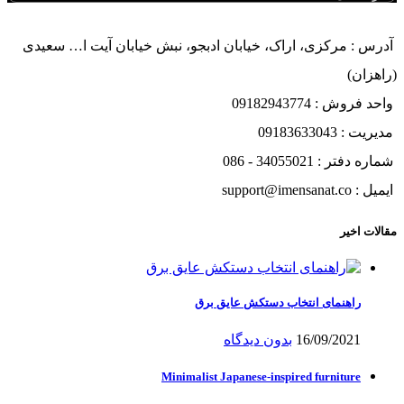
آدرس : مرکزی، اراک، خیابان ادبجو، نبش خیابان آیت ا… سعیدی
(راهزان)
واحد فروش : 09182943774
مدیریت : 09183633043
شماره دفتر : 34055021 - 086
ایمیل : support@imensanat.co
مقالات اخیر
راهنمای انتخاب دستکش عایق برق
16/09/2021
بدون دیدگاه
Minimalist Japanese-inspired furniture