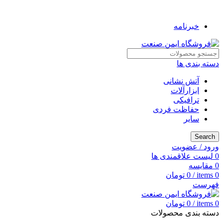
به فروشگاه ایمن صنعت خوش آمدید ...
خبرنامه
دسته بندی ها
آتش نشانی
ابزارآلات
ترافیکی
حفاظت فردی
سایر
Search
ورود / عضویت
0
لیست علاقمندی ها
0
مقایسه
0
items
/
0
تومان
فهرست
0
items
/
0
تومان
دسته بندی محصولات