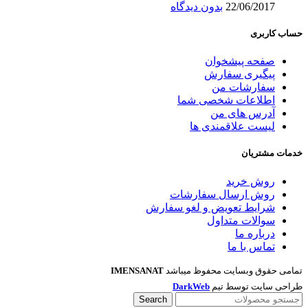
22/06/2017
بدون دیدگاه
حساب کاربری
صفحه پیشخوان
پیگیری سفارش
سفارشات من
اطلاعات شخصی شما
آدرس های من
لیست علاقمندی ها
خدمات مشتریان
روش خرید
روش ارسال سفارشات
شرایط تعویض و لغو سفارش
سوالات متداول
درباره ما
تماس با ما
تمامی حقوق وبسایت محفوظ میباشد
IMENSANAT
طراحی سایت توسط تیم
DarkWeb
Search