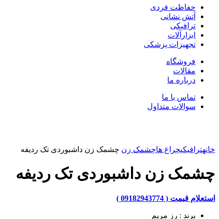
حفاظت فردی
آتش نشانی
ترافیکی
ابزارآلات
تجهیزات پزشکی
فروشگاه
مقالات
درباره ما
تماس با ما
سوالات متداول
بزرگنمایی تصویر
خانه
ترافیکی
چراغ ها
چشمک زن
چشمک زن داشبوردی تک ردیفه
چشمک زن داشبوردی تک ردیفه
استعلام قیمت ( 09182943774 )
برند : رز مریم