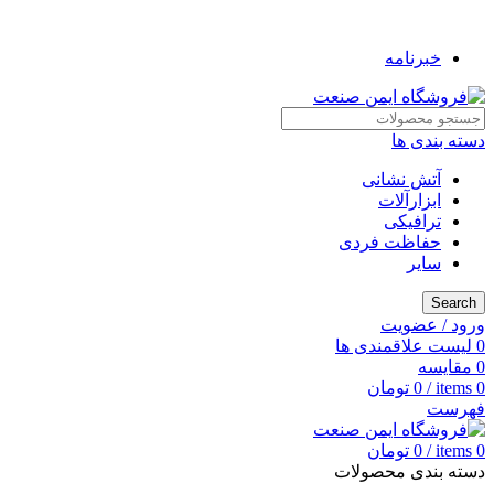
به فروشگاه ایمن صنعت خوش آمدید ...
خبرنامه
دسته بندی ها
آتش نشانی
ابزارآلات
ترافیکی
حفاظت فردی
سایر
Search
ورود / عضویت
0
لیست علاقمندی ها
0
مقایسه
0
items
/
0
تومان
فهرست
0
items
/
0
تومان
دسته بندی محصولات