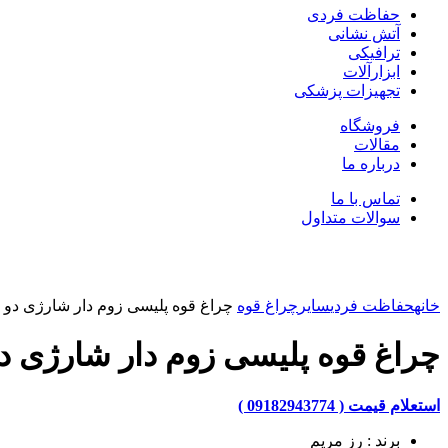
حفاظت فردی
آتش نشانی
ترافیکی
ابزارآلات
تجهیزات پزشکی
فروشگاه
مقالات
درباره ما
تماس با ما
سوالات متداول
بزرگنمایی تصویر
خانه
حفاظت فردی
سایر
چراغ قوه
چراغ قوه پلیسی زوم دار شارژی دو 
چراغ قوه پلیسی زوم دار شارژی د
استعلام قیمت ( 09182943774 )
برند : رز مریم