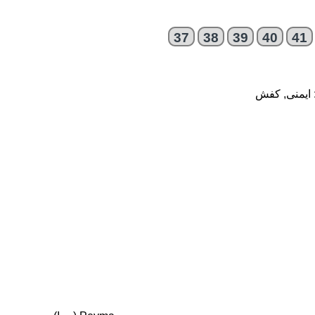
37
38
39
40
41
ایمنی
,
کفش