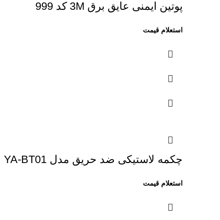
پوتین ایمنی عایق برق 3M کد 999
چکمه لاستیکی ضد حریق مدل YA-BT01