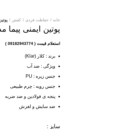
خانه
حفاظت فردی
کفش
پوتین
پوتین ایمنی پیما 
برند : کلار (Klar)
ویژگی : ضد آب
جنس زیره : PU
جنس رویه : چرم طبیعی
پنجه ی فولادین و ضد ضربه
ضد سایش و لغزش
سایز :