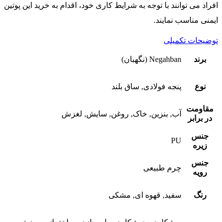
افراد می توانند با توجه به شرایط کاری خود، اقدام به خرید این پوتین
ایمنی مناسب نمایند.
توضیحات تکمیلی
برند
Negahban (نگهبان)
نوع
پنجه فولادی, ساق بلند
مقاومت
آب, بنزین, خاک, روغن, سایش, لغزش
در برابر
جنس
PU
زیره
جنس
چرم طبیعی
رویه
رنگ
سفید, قهوه ای, مشکی