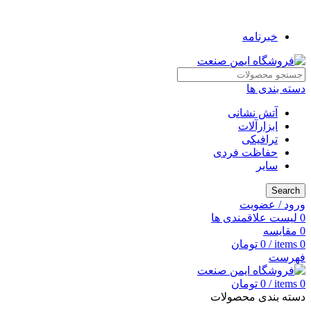
به فروشگاه ایمن صنعت خوش آمدید ...
خبرنامه
دسته بندی ها
آتش نشانی
ابزارآلات
ترافیکی
حفاظت فردی
سایر
Search
ورود / عضویت
0
لیست علاقمندی ها
0
مقایسه
0
items
/
0
تومان
فهرست
0
items
/
0
تومان
دسته بندی محصولات