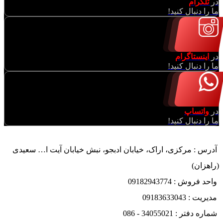
در
تلگرام
ما را دنبال کنید!
در
اینستاگرام
ما را دنبال کنید!
در
واتساپ
ما را دنبال کنید!
آدرس : مرکزی، اراک، خیابان ادبجو، نبش خیابان آیت ا… سعیدی
(راهزان)
واحد فروش : 09182943774
مدیریت : 09183633043
شماره دفتر : 34055021 - 086