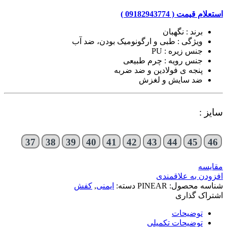
استعلام قیمت ( 09182943774 )
برند : نگهبان
ویژگی : طبی و ارگونومیک بودن، ضد آب
جنس زیره : PU
جنس رویه : چرم طبیعی
پنجه ی فولادین و ضد ضربه
ضد سایش و لغزش
سایز :
37
38
39
40
41
42
43
44
45
46
مقایسه
افزودن به علاقمندی
شناسه محصول:
PINEAR
دسته:
ایمنی
,
کفش
اشتراک گذاری
توضیحات
توضیحات تکمیلی