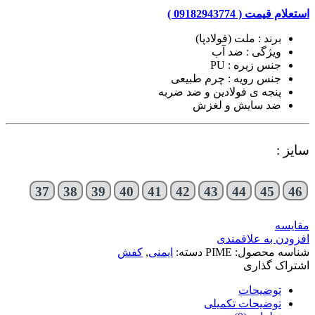
استعلام قیمت ( 09182943774 )
برند : ملت (فولادپا)
ویژگی : ضد آب
جنس زیره : PU
جنس رویه : چرم طبیعی
پنجه ی فولادین و ضد ضربه
ضد سایش و لغزش
سایز :
37
38
39
40
41
42
43
44
45
46
مقایسه
افزودن به علاقمندی
شناسه محصول:
PIME
دسته:
ایمنی
,
کفش
اشتراک گذاری
توضیحات
توضیحات تکمیلی