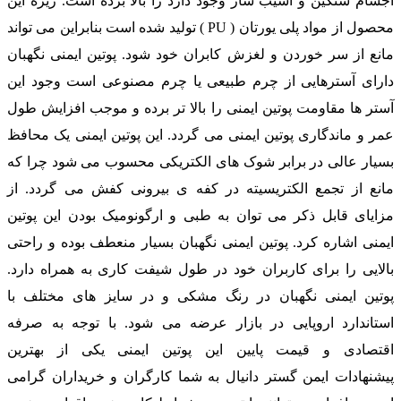
اجسام سنگین و آسیب ساز وجود دارد را بالا برده است. زیره این
محصول از مواد پلی یورتان ( PU ) تولید شده است بنابراین می تواند
مانع از سر خوردن و لغزش کابران خود شود. پوتین ایمنی نگهبان
دارای آسترهایی از چرم طبیعی یا چرم مصنوعی است وجود این
آستر ها مقاومت پوتین ایمنی را بالا تر برده و موجب افزایش طول
عمر و ماندگاری پوتین ایمنی می گردد. این پوتین ایمنی یک محافظ
بسیار عالی در برابر شوک های الکتریکی محسوب می شود چرا که
مانع از تجمع الکتریسیته در کفه ی بیرونی کفش می گردد. از
مزایای قابل ذکر می توان به طبی و ارگونومیک بودن این پوتین
ایمنی اشاره کرد. پوتین ایمنی نگهبان بسیار منعطف بوده و راحتی
بالایی را برای کاربران خود در طول شیفت کاری به همراه دارد.
پوتین ایمنی نگهبان در رنگ مشکی و در سایز های مختلف با
استاندارد اروپایی در بازار عرضه می شود. با توجه به صرفه
اقتصادی و قیمت پایین این پوتین ایمنی یکی از بهترین
پیشنهادات ایمن گستر دانیال به شما کارگران و خریداران گرامی