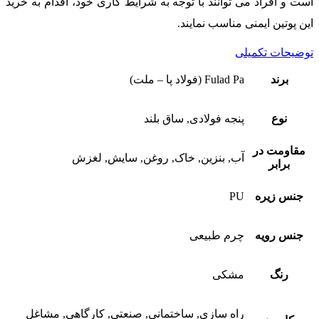
است و افراد می توانند با توجه به شرایط کاری خود، اقدام به خرید
این پوتین ایمنی مناسب نمایند.
توضیحات تکمیلی
برند
Fulad Pa (فولاد پا – ملت)
نوع
پنجه فولادی, ساق بلند
مقاومت در
آب, بنزین, خاک, روغن, سایش, لغزش
برابر
جنس زیره
PU
جنس رویه
چرم طبیعی
رنگ
مشکی
راه سازی, ساختمانی, صنعتی, کارگاهی, مشاغل