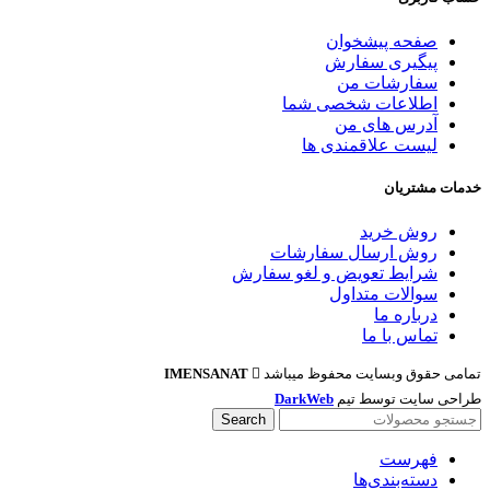
صفحه پیشخوان
پیگیری سفارش
سفارشات من
اطلاعات شخصی شما
آدرس های من
لیست علاقمندی ها
خدمات مشتریان
روش خرید
روش ارسال سفارشات
شرایط تعویض و لغو سفارش
سوالات متداول
درباره ما
تماس با ما
تمامی حقوق وبسایت محفوظ میباشد
IMENSANAT
طراحی سایت توسط تیم
DarkWeb
Search
فهرست
دسته‌بندی‌ها