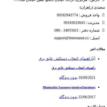
سعیدی (راهزان)
واحد فروش : 09182943774
مدیریت : 09183633043
شماره دفتر : 34055021 - 086
ایمیل : support@imensanat.co
مقالات اخیر
راهنمای انتخاب دستکش عایق برق
16/09/2021
بدون دیدگاه
Minimalist Japanese-inspired furniture
22/06/2017
بدون دیدگاه
حساب کاربری