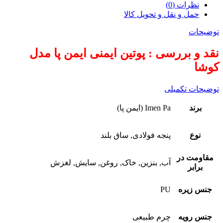
نظرات (0)
حمل و نقل و تحویل کالا
توضیحات
نقد و بررسی : پوتین ایمنی ایمن پا مدل
کوشا
توضیحات تکمیلی
برند
Imen Pa (ایمن پا)
نوع
پنجه فولادی, ساق بلند
مقاومت در
آب, بنزین, خاک, روغن, سایش, لغزش
برابر
جنس زیره
PU
جنس رویه
چرم طبیعی