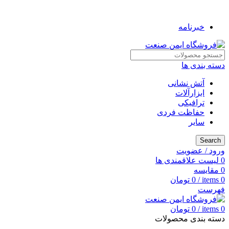
به فروشگاه ایمن صنعت خوش آمدید ...
خبرنامه
دسته بندی ها
آتش نشانی
ابزارآلات
ترافیکی
حفاظت فردی
سایر
Search
ورود / عضویت
0
لیست علاقمندی ها
0
مقایسه
0
items
/
0
تومان
فهرست
0
items
/
0
تومان
دسته بندی محصولات