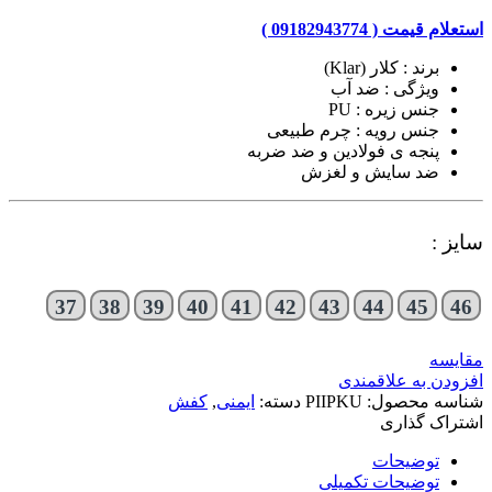
استعلام قیمت ( 09182943774 )
برند : کلار (Klar)
ویژگی : ضد آب
جنس زیره : PU
جنس رویه : چرم طبیعی
پنجه ی فولادین و ضد ضربه
ضد سایش و لغزش
سایز :
37
38
39
40
41
42
43
44
45
46
مقایسه
افزودن به علاقمندی
شناسه محصول:
PIIPKU
دسته:
ایمنی
,
کفش
اشتراک گذاری
توضیحات
توضیحات تکمیلی