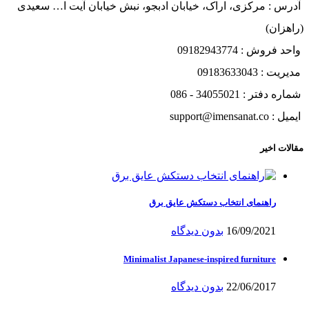
آدرس : مرکزی، اراک، خیابان ادبجو، نبش خیابان آیت ا… سعیدی
(راهزان)
واحد فروش : 09182943774
مدیریت : 09183633043
شماره دفتر : 34055021 - 086
ایمیل : support@imensanat.co
مقالات اخیر
راهنمای انتخاب دستکش عایق برق
16/09/2021
بدون دیدگاه
Minimalist Japanese-inspired furniture
22/06/2017
بدون دیدگاه