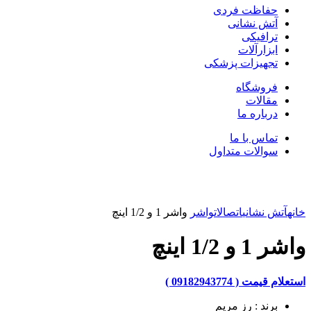
حفاظت فردی
آتش نشانی
ترافیکی
ابزارآلات
تجهیزات پزشکی
فروشگاه
مقالات
درباره ما
تماس با ما
سوالات متداول
بزرگنمایی تصویر
خانه
آتش نشانی
اتصالات
واشر
واشر 1 و 1/2 اینچ
واشر 1 و 1/2 اینچ
استعلام قیمت ( 09182943774 )
برند : رز مریم