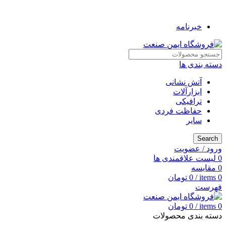
به فروشگاه ایمن صنعت خوش آمدید ...
خبرنامه
دسته بندی ها
آتش نشانی
ابزارآلات
ترافیکی
حفاظت فردی
سایر
Search
ورود / عضویت
0
لیست علاقمندی ها
0
مقایسه
0
items
/
0
تومان
فهرست
0
items
/
0
تومان
دسته بندی محصولات