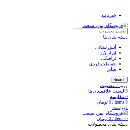
به فروشگاه ایمن صنعت خوش آمدید ...
خبرنامه
دسته بندی ها
آتش نشانی
ابزارآلات
ترافیکی
حفاظت فردی
سایر
Search
ورود / عضویت
0
لیست علاقمندی ها
0
مقایسه
0
items
/
0
تومان
فهرست
0
items
/
0
تومان
دسته بندی محصولات