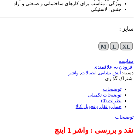
ویژگی : مناسب برای کارهای ساختمانی و صنعتی و آزاد
جنس : لاستیکی
سایز :
M
L
XL
مقایسه
افزودن به علاقمندی
دسته:
آتش نشانی
,
اتصالات
,
واشر
اشتراک گذاری
توضیحات
توضیحات تکمیلی
نظرات (0)
حمل و نقل و تحویل کالا
توضیحات
نقد و بررسی : واشر 1 اینچ