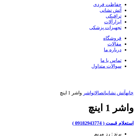
حفاظت فردی
آتش نشانی
ترافیکی
ابزارآلات
تجهیزات پزشکی
فروشگاه
مقالات
درباره ما
تماس با ما
سوالات متداول
بزرگنمایی تصویر
خانه
آتش نشانی
اتصالات
واشر
واشر 1 اینچ
واشر 1 اینچ
استعلام قیمت ( 09182943774 )
برند : رز مریم