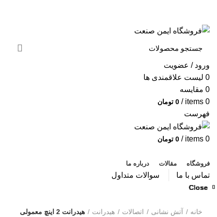
به فروشگاه ایمن صنعت خوش آمدید ...
خبرنامه
ورود / عضویت
0
لیست علاقمندی ها
0
مقایسه
/
items
0
0
تومان
فهرست
/
items
0
0
تومان
دسته بندی محصولات
فروشگاه
مقالات
درباره ما
تماس با ما
سوالات متداول
Close
Close
Close
Close
Close
Close
Close
Close
بزرگنمایی تصویر
خانه
آتش نشانی
اتصالات
هیدرانت
هیدرانت 2 اینچ معمولی