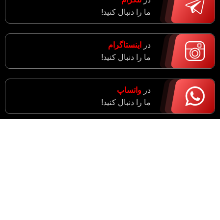
ما را دنبال کنید!
در
اینستاگرام
ما را دنبال کنید!
در
واتساپ
ما را دنبال کنید!
آدرس : مرکزی، اراک، خیابان ادبجو، نبش خیابان آیت ا…
سعیدی (راهزان)
واحد فروش : 09182943774
مدیریت : 09183633043