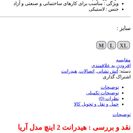
ویژگی : مناسب برای کارهای ساختمانی و صنعتی و آزاد
جنس : لاستیکی
سایز :
M
L
XL
مقایسه
افزودن به علاقمندی
دسته:
آتش نشانی
,
اتصالات
,
هیدرانت
اشتراک گذاری
توضیحات
توضیحات تکمیلی
نظرات (0)
حمل و نقل و تحویل کالا
توضیحات
نقد و بررسی : هیدرانت 2 اینچ مدل آریا