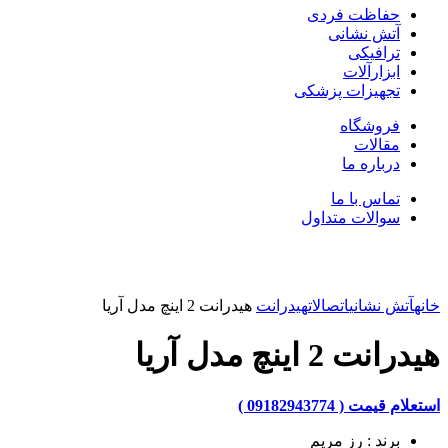
حفاظت فردی
آتش نشانی
ترافیکی
ابزارآلات
تجهیزات پزشکی
فروشگاه
مقالات
درباره ما
تماس با ما
سوالات متداول
بزرگنمایی تصویر
خانه
آتش نشانی
اتصالات
هیدرانت
هیدرانت 2 اینچ مدل آریا
هیدرانت 2 اینچ مدل آریا
استعلام قیمت ( 09182943774 )
برند : رز مریم