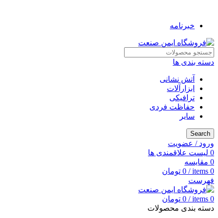
به فروشگاه ایمن صنعت خوش آمدید ...
خبرنامه
دسته بندی ها
آتش نشانی
ابزارآلات
ترافیکی
حفاظت فردی
سایر
Search
ورود / عضویت
0
لیست علاقمندی ها
0
مقایسه
0
items
/
0
تومان
فهرست
0
items
/
0
تومان
دسته بندی محصولات