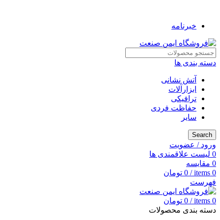
به فروشگاه ایمن صنعت خوش آمدید ...
خبرنامه
دسته بندی ها
آتش نشانی
ابزارآلات
ترافیکی
حفاظت فردی
سایر
Search
ورود / عضویت
0
لیست علاقمندی ها
0
مقایسه
0
items
/
0
تومان
فهرست
0
items
/
0
تومان
دسته بندی محصولات