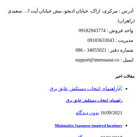
آدرس : مرکزی، اراک، خیابان ادبجو، نبش خیابان آیت ا… سعیدی
(راهزان)
واحد فروش : 09182943774
مدیریت : 09183633043
شماره دفتر : 34055021 - 086
ایمیل : support@imensanat.co
مقالات اخیر
راهنمای انتخاب دستکش عایق برق
16/09/2021
بدون دیدگاه
Minimalist Japanese-inspired furniture