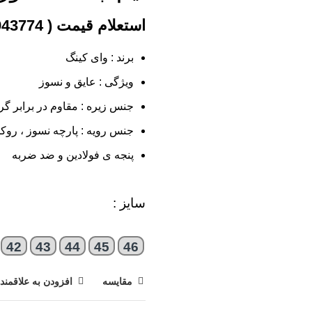
برند : وای کینگ
ویژگی : عایق و نسوز
جنس زیره : مقاوم در برابر گر
جنس رویه : پارچه نسوز ، روک
پنجه ی فولادین و ضد ضربه
سایز :
42
43
44
45
46
مقایسه
افزودن به علاقمند