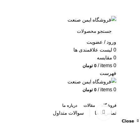
به فروشگاه ایمن صنعت خوش آمدید ...
خبرنامه
ورود / عضویت
0
لیست علاقمندی ها
0
مقایسه
/
items
0
0
تومان
فهرست
/
items
0
0
تومان
دسته بندی محصولات
فروشگاه
مقالات
درباره ما
بزرگنمایی تصویر
تماس با ما
سوالات متداول
Close
Close
Close
Close
Close
Close
Close
Close