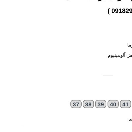
ما
ش آلومینیوم
37
38
39
40
41
ی