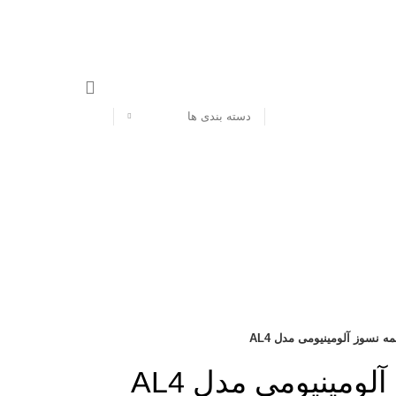
دسته بندی ها
ه نسوز آلومینیومی مدل AL4
لومینیومی مدل AL4