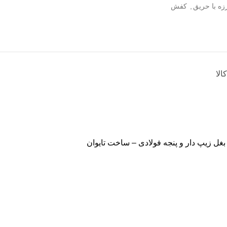
زه با حریق
,
کفش
الا