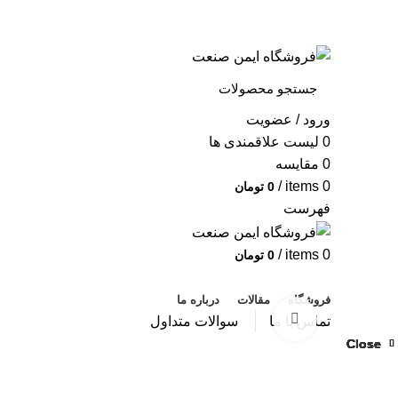
به فروشگاه ایمن صنعت خوش آمدید ...
خبرنامه
ورود / عضویت
0
لیست علاقمندی ها
0
مقایسه
/
items
0
0
تومان
فهرست
/
items
0
0
تومان
دسته بندی محصولات
فروشگاه
مقالات
درباره ما
بزرگنمایی تصویر
تماس با ما
سوالات متداول
Close
Close
Close
Close
Close
Close
Close
Close