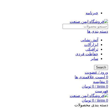
به فروشگاه ایمن صنعت خوش آمدید ...
خبرنامه
دسته بندی ها
آتش نشانی
ابزارآلات
ترافیکی
حفاظت فردی
سایر
Search
ورود / عضویت
0
لیست علاقمندی ها
0
مقایسه
0
items
/
0
تومان
فهرست
0
items
/
0
تومان
دسته بندی محصولات