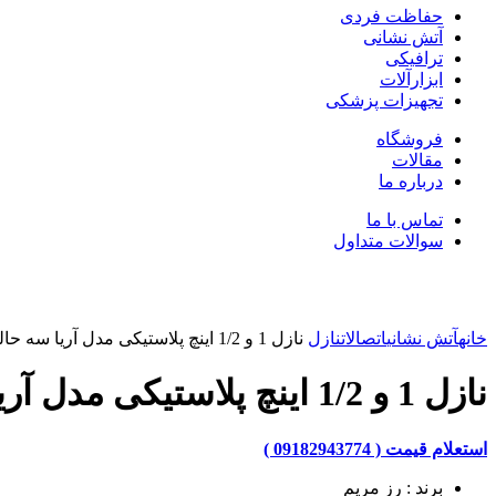
حفاظت فردی
آتش نشانی
ترافیکی
ابزارآلات
تجهیزات پزشکی
فروشگاه
مقالات
درباره ما
تماس با ما
سوالات متداول
بزرگنمایی تصویر
خانه
آتش نشانی
اتصالات
نازل
نازل 1 و 1/2 اینچ پلاستیکی مدل آریا سه حالته
نازل 1 و 1/2 اینچ پلاستیکی مدل آریا سه حالته
استعلام قیمت ( 09182943774 )
برند : رز مریم