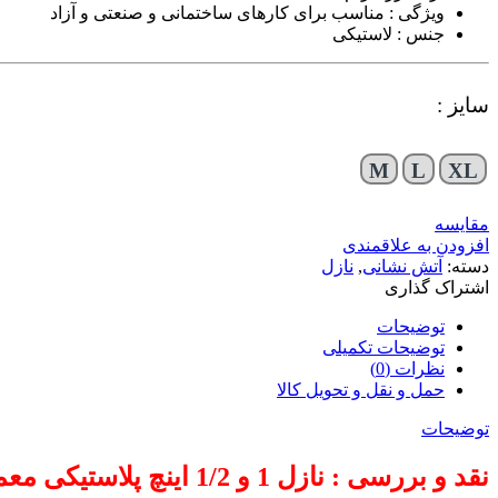
ویژگی : مناسب برای کارهای ساختمانی و صنعتی و آزاد
جنس : لاستیکی
سایز :
M
L
XL
مقایسه
افزودن به علاقمندی
دسته:
آتش نشانی
,
نازل
اشتراک گذاری
توضیحات
توضیحات تکمیلی
نظرات (0)
حمل و نقل و تحویل کالا
توضیحات
نقد و بررسی : نازل 1 و 1/2 اینچ پلاستیکی معمولی سه حالته