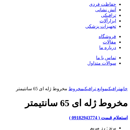
حفاظت فردی
آتش نشانی
ترافیکی
ابزارآلات
تجهیزات پزشکی
فروشگاه
مقالات
درباره ما
تماس با ما
سوالات متداول
بزرگنمایی تصویر
خانه
ترافیکی
موانع ترافیکی
مخروط
مخروط ژله ای 65 سانتیمتر
مخروط ژله ای 65 سانتیمتر
استعلام قیمت ( 09182943774 )
برند : رز مریم