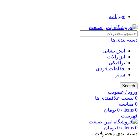
به فروشگاه ایمن صنعت خوش آمدید ...
خبرنامه
دسته بندی ها
آتش نشانی
ابزارآلات
ترافیکی
حفاظت فردی
سایر
Search
ورود / عضویت
0
لیست علاقمندی ها
0
مقایسه
0
items
/
0
تومان
فهرست
0
items
/
0
تومان
دسته بندی محصولات