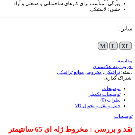
ویژگی : مناسب برای کارهای ساختمانی و صنعتی و آزاد
جنس : لاستیکی
سایز :
M
L
XL
مقایسه
افزودن به علاقمندی
دسته:
ترافیکی
,
مخروط
,
موانع ترافیکی
اشتراک گذاری
توضیحات
توضیحات تکمیلی
نظرات (0)
حمل و نقل و تحویل کالا
توضیحات
نقد و بررسی : مخروط ژله ای 65 سانتیمتر