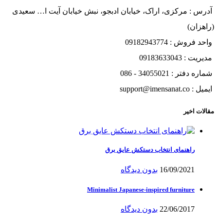
آدرس : مرکزی، اراک، خیابان ادبجو، نبش خیابان آیت ا… سعیدی
(راهزان)
واحد فروش : 09182943774
مدیریت : 09183633043
شماره دفتر : 34055021 - 086
ایمیل : support@imensanat.co
مقالات اخیر
راهنمای انتخاب دستکش عایق برق
16/09/2021
بدون دیدگاه
Minimalist Japanese-inspired furniture
22/06/2017
بدون دیدگاه