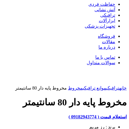
حفاظت فردی
آتش نشانی
ترافیکی
ابزارآلات
تجهیزات پزشکی
فروشگاه
مقالات
درباره ما
تماس با ما
سوالات متداول
بزرگنمایی تصویر
خانه
ترافیکی
موانع ترافیکی
مخروط
مخروط پایه دار 80 سانتیمتر
مخروط پایه دار 80 سانتیمتر
استعلام قیمت ( 09182943774 )
برند : رز مریم