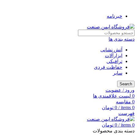
به فروشگاه ایمن صنعت خوش آمدید ...
خبرنامه
دسته بندی ها
آتش نشانی
ابزارآلات
ترافیکی
حفاظت فردی
سایر
Search
ورود / عضویت
0
لیست علاقمندی ها
0
مقایسه
0
items
/
0
تومان
فهرست
0
items
/
0
تومان
دسته بندی محصولات