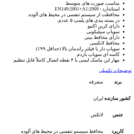
مناسب صورت های متوسط
استاندارد : EN149:2001+A1:2009
محافظت از سیستم تنفسی در محیط های آلوده
در بسته بندی های پلمپ ۵ عددی
دارای کربن اکتیو
سوپاپ سیلیکونی
دارای محافظ بینی
محافظ لاتکسی
سوپاپ دار با فیلتر راندمان بالا (حداقل ۹۹٪)
کاسه ای سوپاپ بازدم
مهار این ماسک ایمنی با ۴ نقطه اتصال کاملاً قابل تنظیم
توضیحات تکمیلی
برند
متفرقه
کشور سازنده
ایران
جنس
لاتکس
کاربرد
محافظ سیستم تنفسی در محیط های آلوده