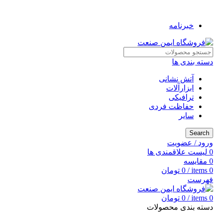
به فروشگاه ایمن صنعت خوش آمدید ...
خبرنامه
دسته بندی ها
آتش نشانی
ابزارآلات
ترافیکی
حفاظت فردی
سایر
Search
ورود / عضویت
0
لیست علاقمندی ها
0
مقایسه
0
items
/
0
تومان
فهرست
0
items
/
0
تومان
دسته بندی محصولات