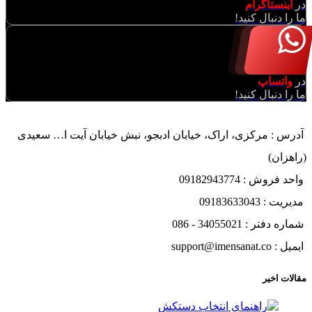
در
اینستاگرام
ما را دنبال کنید!
در
واتساپ
ما را دنبال کنید!
آدرس : مرکزی، اراک، خیابان ادبجو، نبش خیابان آیت ا… سعیدی
(راهزان)
واحد فروش : 09182943774
مدیریت : 09183633043
شماره دفتر : 34055021 - 086
ایمیل : support@imensanat.co
مقالات اخیر