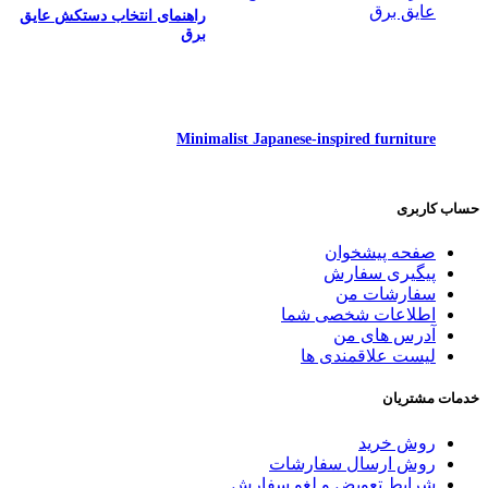
راهنمای انتخاب دستکش عایق
برق
16/09/2021
بدون دیدگاه
Minimalist Japanese-inspired furniture
22/06/2017
بدون دیدگاه
حساب کاربری
صفحه پیشخوان
پیگیری سفارش
سفارشات من
اطلاعات شخصی شما
آدرس های من
لیست علاقمندی ها
خدمات مشتریان
روش خرید
روش ارسال سفارشات
شرایط تعویض و لغو سفارش