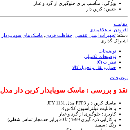
ویژگی : مناسب برای جلوگیری از گرد و غبار
جنس : کربن دار
مقایسه
افزودن به علاقمندی
دسته:
تجهیزات ایمنی تنفسی
,
حفاظت فردی
,
ماسک های سوپاپ دار
اشتراک گذاری
توضیحات
توضیحات تکمیلی
نظرات (0)
حمل و نقل و تحویل کالا
توضیحات
نقد و بررسی : ماسک سوپاپدار کربن دار مدل JFY-1131
ماسك كربن دار FFP3 مدل JFY 1131
با قابليت فيلتراسيون كلاس 3
کاربرد : جلوگیری از گرد و غبار
با کارايی ذره گيری 99% ( تا 20 برابر حدمجاز تماس شغلی).
رنگ : سفید