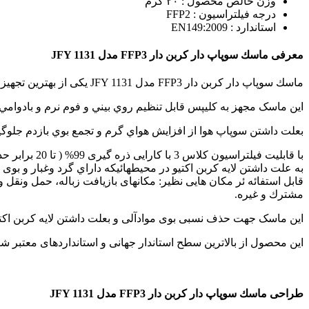
وزن خالص محصول : ۲۰ گرم
درجه فیلتراسیون : FFP2
استاندارد : EN149:2009
معرفی
ماسك سوپاپ دار كربن دار FFP3 مدل JFY 1131
ماسك سوپاپ دار كربن دار FFP3 مدل JFY 1131 یکی از بهترین تجهیزات حفاظت تنفسی شرکت JFY است.
این ماسک مجهز به كليپس قابل تنظيم روي بيني و فوم نرم و بادوامي
بعلت داشتن سوپاپ هوا از افزايش هواي گرم و تجمع بوي بازدم جلوگ
با قابليت فيلتراسيون كلاس 3 با کارايی ذره گيری 99% ( تا 20 برابر حدمجاز تماس شغلی).
به علت داشتن لايه كربن اكتيو در محيطهائیكه داراي گرد وغبار و بوی
قابل استفائه ئر مکان هایی نظير: مكانهای بازيافت زباله، حمل ونقل و
مشترك و غيره.
این ماسک جهت حذف نسبی بوی موادآلی و بعلت داشتن لايه كربن اكتيو
این محصول از بالاترین سطح استاندار جهانی و استانداردهای معتبر 
طراحی ماسك سوپاپ دار كربن دار FFP3 مدل JFY 1131