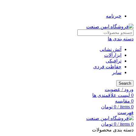
به فروشگاه ایمن صنعت خوش آمدید ...
خبرنامه
دسته بندی ها
آتش نشانی
ابزارآلات
ترافیکی
حفاظت فردی
سایر
Search
ورود / عضویت
0
لیست علاقمندی ها
0
مقایسه
0
items
/
0
تومان
فهرست
0
items
/
0
تومان
دسته بندی محصولات