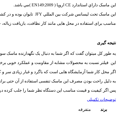
این ماسک داراي استاندارد CE اروپا ( EN149:2009 )مي باشد.
اين ماسک تحت ليسانس شرکت بين المللي JFY تايوان بوده و در کشورهاي جنوب شرقي آسيا از جمله : ويتنام و چين توليد مي شود.
مناسب برای استفاده در محل هایی مانند كار نظافت، بازيافت زباله، 
نتیجه گیری
یه طور کل میتوان گفت که اگر شما به دنبال یک نگهدارنده ماسک سوپ
این فیلتر نسبت به محصولات مشابه از مقاومت و عملکرد خوبی برخو
اگر محل کار شما آزمایشگاه هایی است که باگرد و غبار زیادی سر و ک
به دلیل راحت بودن مصرف این ماسک تنفسی استفاده از آن حتی برای 
پس اگر کیفیت و قیمت مناسب این دستگاه نظر شما را جلب کرده در خر
توضیحات تکمیلی
برند
متفرقه