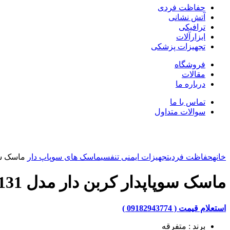
حفاظت فردی
آتش نشانی
ترافیکی
ابزارآلات
تجهیزات پزشکی
فروشگاه
مقالات
درباره ما
تماس با ما
سوالات متداول
بزرگنمایی تصویر
خانه
حفاظت فردی
تجهیزات ایمنی تنفسی
ماسک های سوپاپ دار
ماسک سوپاپ
ماسک سوپاپدار کربن دار مدل JFY-1131
استعلام قیمت ( 09182943774 )
برند : متفرقه