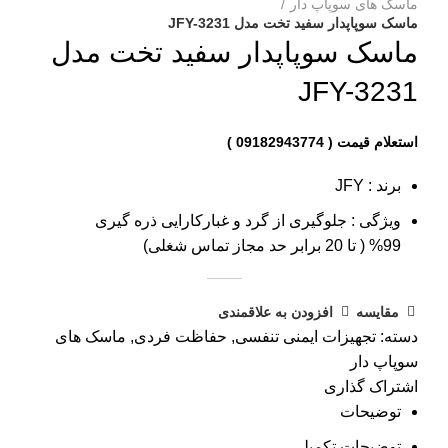
ماسک های سوپاپ دار
ماسک سوپاپدار سفید تخت مدل JFY-3231
ماسک سوپاپدار سفید تخت مدل
JFY-3231
برند : JFY
ویژگی : جلوگیری از گرد و غبارکارايی ذره گيری
99% ( تا 20 برابر حد مجاز تماس شغلی)
مقایسه
افزودن به علاقمندی
دسته:
تجهیزات ایمنی تنفسی
,
حفاظت فردی
,
ماسک های
سوپاپ دار
اشتراک گذاری
توضیحات
توضیحات تکمیلی