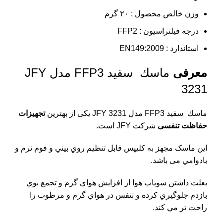
وزن خالص محصول : ۲۰ گرم
درجه فیلتراسیون : FFP2
استاندارد : EN149:2009
معرفی
ماسك سفيد FFP3 مدل JFY
3231
ماسك سفيد FFP3 مدل JFY 3231 یکی از بهترین
تجهیزات
حفاظت تنفسی
شرکت JFY است.
این ماسک مجهز به كليپس قابل تنظيم روي بيني و فوم نرم و
بادوامي می باشد.
بعلت داشتن سوپاپ هوا از افزايش هواي گرم و تجمع بوي
بازدم جلوگيري كرده و تنفس در هواي گرم و مرطوب را
راحت تر مي كند.