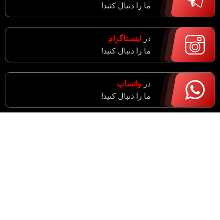
ما را دنبال کنید!
در
اینستاگرام
ما را دنبال کنید!
در
واتساپ
ما را دنبال کنید!
آدرس : مرکزی، اراک، خیابان ادبجو، نبش خیابان آیت ا…
سعیدی (راهزان)
واحد فروش : 09182943774
مدیریت : 09183633043
شماره دفتر : 34055021 - 086