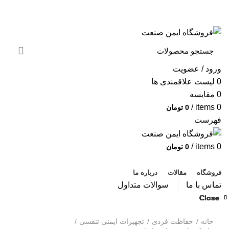
به فروشگاه ایمن صنعت خوش آمدید ...
خبرنامه
ورود / عضویت
0
لیست علاقمندی ها
0
مقایسه
/
items
0
0
تومان
فهرست
/
items
0
0
تومان
دسته بندی محصولات
فروشگاه
مقالات
درباره ما
تماس با ما
سوالات متداول
Close
Close
Close
Close
Close
Close
Close
Close
بزرگنمایی تصویر
خانه
حفاظت فردی
تجهیزات ایمنی تنفسی