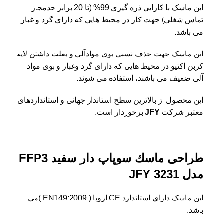
این ماسک با کارايی ذره گيری 99% (تا 20 برابر حدمجاز
تماس شغلی) جهت كار در محيط هایی که دارای گرد و غبار
می باشد.
این ماسک جهت حذف نسبی بوی موادآلی و بعلت داشتن لايه
كربن اكتيو در محيط هایی كه دارای گرد وغبار و بوی مواد
آلی ضعيف می باشند، استفاده می شوند.
این محصول از بالاترین سطح استاندار جهانی و استانداردهای
معتبر شرکت
JFY
برخوردار است.
طراحی ماسك سوپاپ دار سفيد FFP3
مدل JFY 3231
این ماسک داراي استاندارد CE اروپا ( EN149:2009 )مي
باشد.