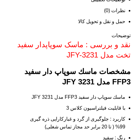
نظرات (0)
حمل و نقل و تحویل کالا
توضیحات
نقد و بررسی : ماسک سوپاپدار سفید
تخت مدل JFY-3231
مشخصات ماسك سوپاپ دار سفيد
FFP3 مدل JFY 3231
ماسك سوپاپ دار سفيد FFP3 مدل JFY 3231
با قابليت فيلتراسيون كلاس 3
کاربرد : جلوگیری از گرد و غبارکارايی ذره گيری
99% ( تا 20 برابر حد مجاز تماس شغلی)
رنگ : سفید