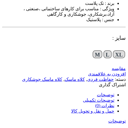
برند : تک پلاست
ویژگی : مناسب برای کارهای ساختمانی ،صنعتی ،
آزاد،برشکاری، جوشکاری و کارگاهی
جنس : پلاستیک
سایز :
M
L
XL
مقایسه
افزودن به علاقمندی
دسته:
حفاظت فردی
,
کلاه ماسک
,
کلاه ماسک جوشکاری
اشتراک گذاری
توضیحات
توضیحات تکمیلی
نظرات (0)
حمل و نقل و تحویل کالا
توضیحات