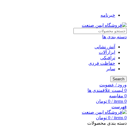
به فروشگاه ایمن صنعت خوش آمدید ...
خبرنامه
دسته بندی ها
آتش نشانی
ابزارآلات
ترافیکی
حفاظت فردی
سایر
Search
ورود / عضویت
0
لیست علاقمندی ها
0
مقایسه
0
items
/
0
تومان
فهرست
0
items
/
0
تومان
دسته بندی محصولات