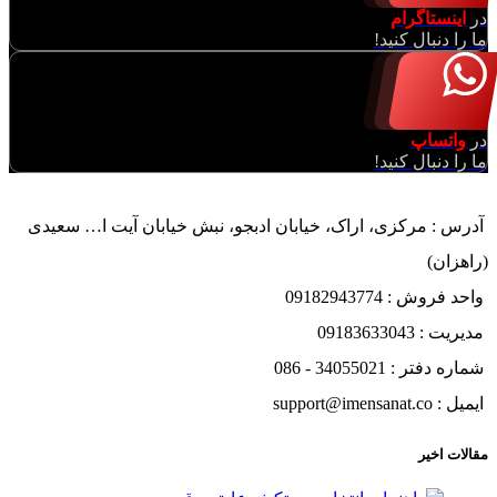
در
اینستاگرام
ما را دنبال کنید!
در
واتساپ
ما را دنبال کنید!
آدرس : مرکزی، اراک، خیابان ادبجو، نبش خیابان آیت ا… سعیدی
(راهزان)
واحد فروش : 09182943774
مدیریت : 09183633043
شماره دفتر : 34055021 - 086
ایمیل : support@imensanat.co
مقالات اخیر