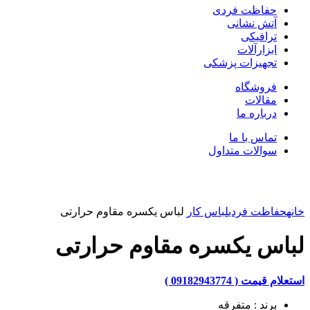
حفاظت فردی
آتش نشانی
ترافیکی
ابزارآلات
تجهیزات پزشکی
فروشگاه
مقالات
درباره ما
تماس با ما
سوالات متداول
بزرگنمایی تصویر
خانه
حفاظت فردی
لباس کار
لباس یکسره مقاوم حرارتی
لباس یکسره مقاوم حرارتی
استعلام قیمت ( 09182943774 )
برند : متفرقه