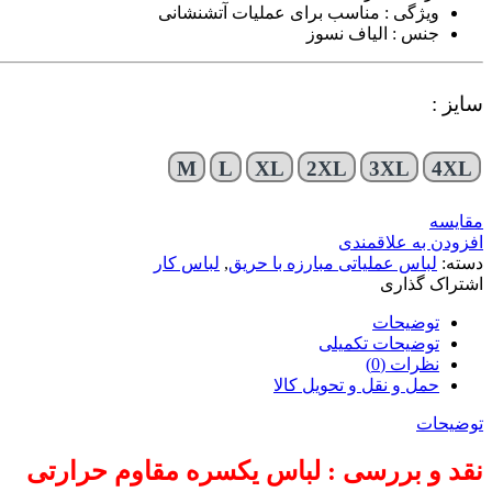
ویژگی : مناسب برای عملیات آتشنشانی
جنس : الیاف نسوز
سایز :
M
L
XL
2XL
3XL
4XL
مقایسه
افزودن به علاقمندی
دسته:
لباس عملیاتی مبارزه با حریق
,
لباس کار
اشتراک گذاری
توضیحات
توضیحات تکمیلی
نظرات (0)
حمل و نقل و تحویل کالا
توضیحات
نقد و بررسی : لباس یکسره مقاوم حرارتی