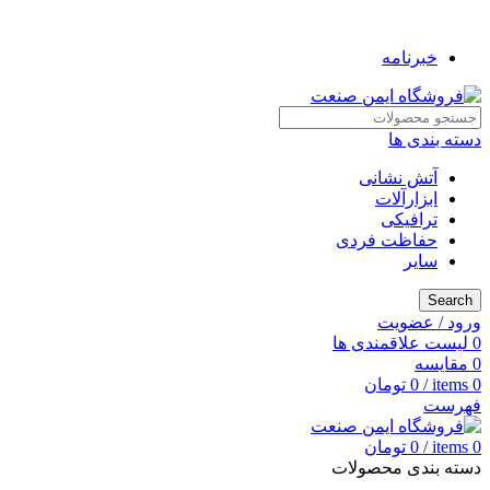
به فروشگاه ایمن صنعت خوش آمدید ...
خبرنامه
دسته بندی ها
آتش نشانی
ابزارآلات
ترافیکی
حفاظت فردی
سایر
Search
ورود / عضویت
0
لیست علاقمندی ها
0
مقایسه
0
items
/
0
تومان
فهرست
0
items
/
0
تومان
دسته بندی محصولات