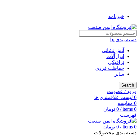
به فروشگاه ایمن صنعت خوش آمدید ...
خبرنامه
دسته بندی ها
آتش نشانی
ابزارآلات
ترافیکی
حفاظت فردی
سایر
Search
ورود / عضویت
0
لیست علاقمندی ها
0
مقایسه
0
items
/
0
تومان
فهرست
0
items
/
0
تومان
دسته بندی محصولات