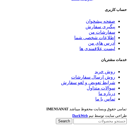
حساب کاربری
صفحه پیشخوان
پیگیری سفارش
سفارشات من
اطلاعات شخصی شما
آدرس های من
لیست علاقمندی ها
خدمات مشتریان
روش خرید
روش ارسال سفارشات
شرایط تعویض و لغو سفارش
سوالات متداول
درباره ما
تماس با ما
تمامی حقوق وبسایت محفوظ میباشد
IMENSANAT
طراحی سایت توسط تیم
DarkWeb
Search