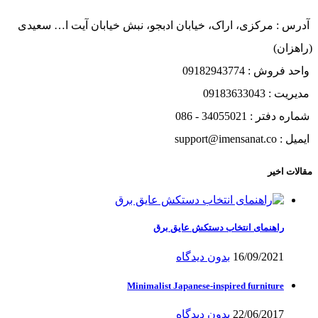
آدرس : مرکزی، اراک، خیابان ادبجو، نبش خیابان آیت ا… سعیدی
(راهزان)
واحد فروش : 09182943774
مدیریت : 09183633043
شماره دفتر : 34055021 - 086
ایمیل : support@imensanat.co
مقالات اخیر
راهنمای انتخاب دستکش عایق برق
16/09/2021
بدون دیدگاه
Minimalist Japanese-inspired furniture
22/06/2017
بدون دیدگاه