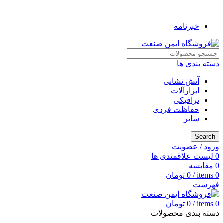
به فروشگاه ایمن صنعت خوش آمدید ...
خبرنامه
دسته بندی ها
آتش نشانی
ابزارآلات
ترافیکی
حفاظت فردی
سایر
Search
ورود / عضویت
0
لیست علاقمندی ها
0
مقایسه
0
items
/
0
تومان
فهرست
0
items
/
0
تومان
دسته بندی محصولات