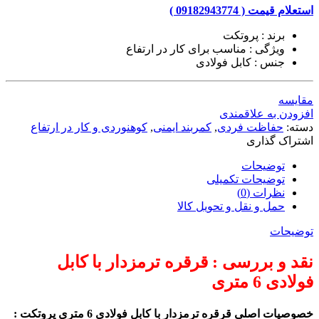
استعلام قیمت ( 09182943774 )
برند : پروتکت
ویژگی : مناسب برای کار در ارتفاع
جنس : کابل فولادی
مقایسه
افزودن به علاقمندی
دسته:
حفاظت فردی
,
کمربند ایمنی
,
کوهنوردی و کار در ارتفاع
اشتراک گذاری
توضیحات
توضیحات تکمیلی
نظرات (0)
حمل و نقل و تحویل کالا
توضیحات
نقد و بررسی : قرقره ترمزدار با کابل
فولادی 6 متری
خصوصیات اصلی قرقره ترمزدار با کابل فولادی 6 متری پروتکت :