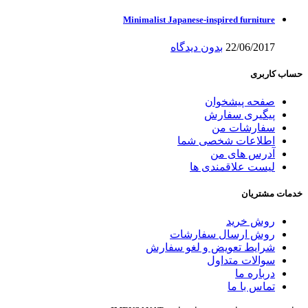
Minimalist Japanese-inspired furniture
22/06/2017
بدون دیدگاه
حساب کاربری
صفحه پیشخوان
پیگیری سفارش
سفارشات من
اطلاعات شخصی شما
آدرس های من
لیست علاقمندی ها
خدمات مشتریان
روش خرید
روش ارسال سفارشات
شرایط تعویض و لغو سفارش
سوالات متداول
درباره ما
تماس با ما