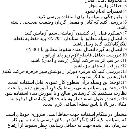
2: محدوده دمایی مجاز
3: حداکثر زاویه مجاز
4: تعمیرات انجام نشود
5: یکپارچگی وسیله را برای استفاده بررسی کنید.
6: بررسی کنید که کابل و مفصل گردان وضعیت صحیحی داشته
باشد.
7: عملکرد قفل را با کشیدن آزمایشی سیم آزمایش کنید.
8: اتصال وسیله مطابق با استاندارد EN 795 باید فقط به نقطه
لنگرگاه(تکیه گاه) وصل باشد.
9: اتصال به گیره اتصال دهنده سقوط مطابق با EN 361
10 :بررسی حداقل فاصله لازم زیر پای اپراتور
11: مراقب اثرات حرکت آونگی (رفت و آمدی) باشید.
12: مراقب لبه های تیز باشید.
13: بررسی کنید که قرقره دورتر از پوشش سبز قرقره حرکت نکند(
فعال شدن نشانگر سقوط)
14: توجه: این وسیله برای سطوح کار عمودی قابل استفاده است.
15: توجه: این وسیله بایستی توسط یک فرد آموزش دیده و یا تحت
نظارت مستقیم یک کارشناس صالح و یا آموزش دیده استفاده شود.
16: توجه: در طول استفاده از وسیله حداقل یک اتصال قرقره به
مکانی در بالا یا پایین نقطه الصاقی لازم است.
هشدار: در هنگام استفاده جهت حفاظ ایمنی ضروری خودتان است
که وسیله و تکیه گاه (لنگرگاه) در مکان درستی باشند و این کار
سازمان دهی شده جهت به حداقل رساندن خطر سقوط از ارتفاع