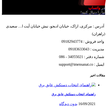
در
واتساپ
ما را دنبال کنید!
آدرس : مرکزی، اراک، خیابان ادبجو، نبش خیابان آیت ا… سعیدی
(راهزان)
واحد فروش : 09182943774
مدیریت : 09183633043
شماره دفتر : 34055021 - 086
ایمیل : support@imensanat.co
مقالات اخیر
راهنمای انتخاب دستکش عایق برق
16/09/2021
بدون دیدگاه