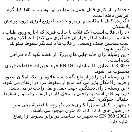
• حداکثر بار کاری قابل تحمل توسط در این وسیله به 140 کیلوگرم
افزایش یافته است.
• گیرنده کابل با مکانیسم ترمز و جاذب یا توزیع انرژی درون پوشش
پلاستیکی
• دارای قلاب اسنپ ( یک قلاب با حالت فنری که اجازه ورود طناب ،
حلقه و… را داده اما از فرار آن جلوگیری می کند) با عملکرد پیچی
است همچنین طیف وسیعی از قلاب ها با نشانگر سقوط میتوانند
جایگذین شوند.
• این وسیله برای جابه جایی های بزرگ از نقطه تکیه گاه طراحی
شده است .
• CR 300 مطابق با استاندارد EN 160 جزء تجهیزات حفاظت فردی
محسوب می شود.
• این وسیله فرد را در ارتفاع نگه داشته علاوه بر اینکه امکان صعود
و فرود را امکان پذیر می کند مانع از سقوط فرد در ارتفاع می شود.
• این وسیله دارای دستگیره جهت حمل و نقل راحت تر می باشد.
• اپراتور قادر است به راحتی به محل کار در ارتفاع رفته و از سقوط
احتمالی جلوگیری کند.
• مجهز به کابل استیل آبکاری شده یکپارچه با قطر 4 میلی متر
• در طول های 6، 12، 20، 28 متری موجود می باشند.
• EN 360 :2002: به تجهیزات حفاظت در برابر سقوط از ارتفاع
اشاره دارد.