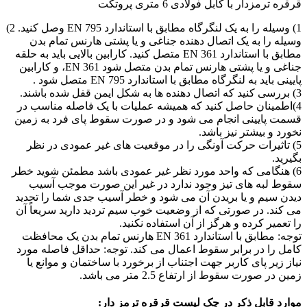
قرقره ترمزدار با کابل فولادی 6 متری پروتکت
1) وسیله را به یک لنگرگاه مطابق با استاندارد EN 795 وصل کنید. 2)
وسیله را به یک اتصال دهنده جناغی و یا پشتی هارنس تمام بدن
مطابق با استاندارد EN 361 متصل کنید. کارابین بالایی باید به حلقه
جناغی و یا پشتی هارنس تمام بدن متصل شود EN 361، و کارابین
پایینی باید به لنگرگاه مطابق با استاندارد EN 795 متصل شود .
3) بررسی کنید که اتصال دهنده ها به شکل ایمن قفل شده باشند.
4)اطمینان حاصل کنید که همیشه عملیات با یک فاصله مناسب در
قسمت پایینی انجام می شود و در صورت سقوط پای فرد به زمین
نخورد و بیشتر نیز باشد.
5) تاثیرات حرکت آونگی را در موقعیت های غیر عمودی در نظر
بگیرید.
6) هنگامی که واحد مورد نظر غیر عمودی باشد مطمئن شوید خطر
سقوط لبه های تیز وجود ندارد در غیر این صورت موجب آسیب
دیدن سیم و یا بریدن آن می شود و خطر آسیب جدی شما را تحدید
می کند. در صورتی که از وضعیت خوب سیم تردید دارید سریعاً آن
را تعمیر کرده و هرگز از آن استفاده نکنید.
توجه: مطابق با استاندارد EN 361 هارنس تمام بدن یک محافظت
کامل را در برابر سقوط اعمال می کند. توجه: حداقل فاصله مورد
نیاز زیر پای کاربر جهت اجتناب از برخورد با ساختمان و موانع یا
زمین در صورت سقوط از ارتفاع 2.5 متر می باشد.
موارد قابل ذکر در چک لیست قرقره ترمز دار: