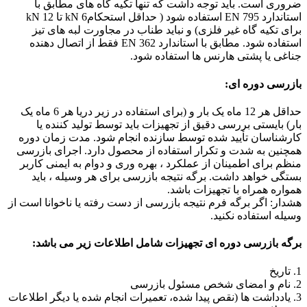
ضروری است. باید توجه داشت که تنها تکیه گاه های مطابق با
استاندارد EN 795 استفاده شود ( حداقل استحکامkN 6 تا kN 12
برای تکیه گاه غیر فلزی) و نباید طناب در مجاورت لبه های تیز
استفاده شود. مطابق با استاندارد EN 362 فقط از اتصال دهنده
جناغی یا پشتی هارنس ها استفاده شود.
بازرسی دوره ای:
حداقل هر 12 ماه یک بار و (برای استفاده در زیر دریا هر 6 ماه یک
بار) بایستی بررسی دقیق از تجهیزات باید توسط تولید کننده یا
کارشناسان تأیید شده توسط سازنده انجام شود. مدت زمان دوره
همچنین به شدت و تکرار استفاده از محصول دارد. اجرای بازرسی
منظم برای اطمینان از عملکرد ، بهره وری و دوام به ایمنی کاربر
بستگی خواهد داشت. برگه نتیجه بازرسی برای هر وسیله ، باید
همواره همراه با تجهیزات باشد.
هشدار: اگر برگه فرم نتیجه بازرسی از دست رفته یا ناخوانا است از
وسیله استفاده نکنید.
برگه بازرسی دوره ای تجهیزات شامل اطلاعات زیر می باشد:
1. تاریخ
2. نام و امضای شخص مسئول بازرسی
3. یادداشت ها (نقص پیدا شده، تعمیرات انجام شده یا دیگر اطلاعات