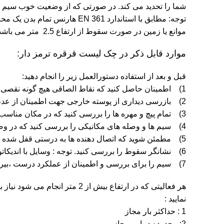
شما را تحدید می کند. در صورتی که از وضعیت خوب سیم تردید
توجه: مطابق با استاندارد 361
موانع یا زمین در صورت سقوط از ارتفاع 2.5 متر می باشد.
موارد قابل ذکر در چک لیست قرقره ترمز دار:
قبل و بعد از استفاده دستورالعمل زیر را انجام دهید:
1) اطمینان حاصل کنید که نقاط الصاقی هیچ گونه نقصی را نشان ندهند.
2) بازرسی دیداری از پوسته خارجی جهت اطمینان از عدم خراشیدگی ، دفرمگی ، سوختگی یا نشانه های خوردگی.
3) تمام پیچ و مهره ها را بررسی کنید که در مکان مناسب بوده و کاملاً سفت باشند.
4) سیم ها و وصله های مکانیکی را بررسی کنید که در وضعیت خوبی باشند.
5) مطمئن شوید که اتصال دهنده ها به درستی قفل شده باشند و حرکت اهرم ها آزادانه و مؤثر باشد.
6) نشانگر سقوط را بررسی کنید. توجه : وسایل با اندیکاتور سقوط فعال استفاده نشود.
7) سیم را برای بررسی و اطمینان از عملکرد درست ،بیرون بکشید و مفصل گردان را نیز بررسی نمایید. نشانه های خوردگی و یا آسیب را بررسی کنید.
هر فعالیتی که در ارتفاع بیش ا
نمایید :
1 : حداکثر بار مجاز
2: محدوده دمایی مجاز