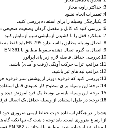
3: حداکثر زاویه مجاز
4: تعمیرات انجام نشود
5: یکپارچگی وسیله را برای استفاده بررسی کنید.
6: بررسی کنید که کابل و مفصل گردان وضعیت صحیحی داشته باشد.
7: عملکرد قفل را با کشیدن آزمایشی سیم آزمایش کنید.
8: اتصال وسیله مطابق با استاندارد EN 795 باید فقط به نقطه لنگرگاه(تکیه گاه) وصل باشد.
9: اتصال به گیره اتصال دهنده سقوط مطابق با EN 361
10 :بررسی حداقل فاصله لازم زیر پای اپراتور
11: مراقب اثرات حرکت آونگی (رفت و آمدی) باشید.
12: مراقب لبه های تیز باشید.
13: بررسی کنید که قرقره دورتر از پوشش سبز قرقره حرکت نکند( فعال شدن نشانگر سقوط)
14: توجه: این وسیله برای سطوح کار عمودی قابل استفاده است.
15: توجه: این وسیله بایستی توسط یک فرد آموزش دیده و یا تحت نظارت مستقیم یک کارشناس صالح و یا آموزش دیده استفاده شود.
16: توجه: در طول استفاده از وسیله حداقل یک اتصال قرقره به مکانی در بالا یا پایین نقطه الصاقی لازم است.
هشدار: در هنگام استفاده جهت حفاظ ایمنی ضروری خودتا
لبه های تیز استفاده شود. مطابق با استاندارد EN 362 فقط از اتصال دهنده جناغی یا پشتی هارنس ها استفاده شود.