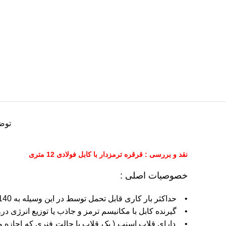
توض
نقد و بررسی : قرقره ترمزدار با کابل فولادی 12 متری
خصوصیات اصلی :
• حداکثر بار کاری قابل تحمل توسط در این وسیله به 140 کیلوگرم افزایش یافته است.
• گیرنده کابل با مکانیسم ترمز و جاذب یا توزیع انرژی 
• دارای قلاب اسنپ ( یک قلاب با حالت فنری که اجازه ور