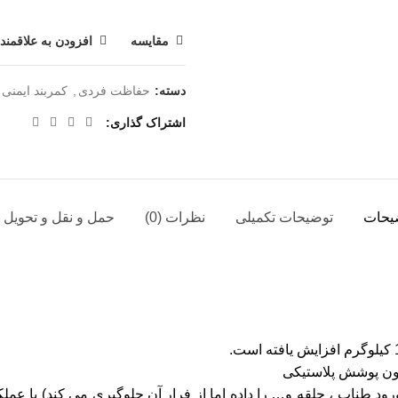
مقایسه
افزودن به علاقمند
دسته:
حفاظت فردی
,
کمربند ایمنی
اشتراک گذاری
یحات
توضیحات تکمیلی
نظرات (0)
حمل و نقل و تحویل ک
درون پوشش پلاستیکی
ود طناب ، حلقه و… را داده اما از فرار آن جلوگیری می کند) با عم