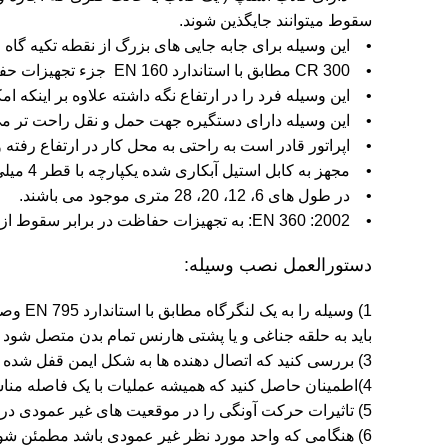
سقوط میتوانند جایگذین شوند.
• این وسیله برای جابه جایی های بزرگ از نقطه تکیه گا
• CR 300 مطابق با استاندارد EN 160 جزء تجهیزات حفاظت فردی محسوب می شود.
• این وسیله فرد را در ارتفاع نگه داشته علاوه بر اینکه ا
• این وسیله دارای دستگیره جهت حمل و نقل راحت تر می
• اپراتور قادر است به راحتی به محل کار در ارتفاع رفته 
• مجهز به کابل استیل آبکاری شده یکپارچه با قطر 4 میلی متر
• در طول های 6، 12، 20، 28 متری موجود می باشند.
• EN 360 :2002: به تجهیزات حفاظت در برابر سقوط از ارتفاع اشاره دارد.
دستورالعمل نصب وسیله:
باید به حلقه جناغی و یا پشتی هارنس تمام بدن متصل شود EN 361، و کارابین پایینی باید به لنگرگاه مطابق با استاندارد EN 795 متصل شود .
3) بررسی کنید که اتصال دهنده ها به شکل ایمن قفل شده باشند.
4)اطمینان حاصل کنید که همیشه عملیات با یک فاصله مناسب در قسمت پایینی انجام می شود و در صورت سقوط پای فرد به زمین نخورد و بیشتر نیز باشد.
5) تاثیرات حرکت آونگی را در موقعیت های غیر عمودی در نظر بگیرید.
6) هنگامی که واحد مورد نظر غیر عمودی باشد مطمئن ش