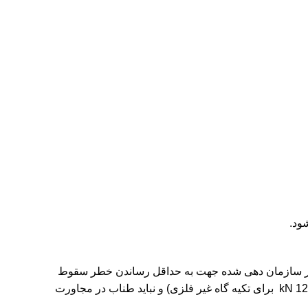
 کار سازمان دهی شده جهت به حداقل رساندن خطر سقوط
از ارتفاع ضروری است. باید توجه داشت که تنها تکیه گاه های مطابق با استاندارد EN 795 استفاده شود ( حداقل استحکامkN 6 تا kN 12 برای تکیه گاه غیر فلزی) و نباید طناب در مجاورت