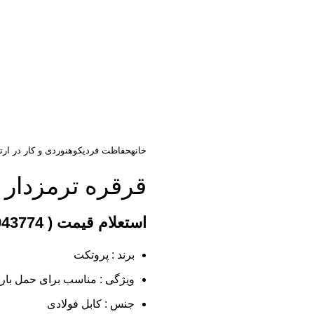
خانه
حفاظت فردی
کوهنوردی و کار در ارت
قرقره ترمزدار با کا
استعلام قیمت ( 09182943774 )
برند : پروتکت
ویژگی : مناسب برای حمل بار
جنس : کابل فولادی