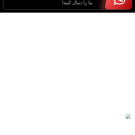
ما را دنبال کنید!
آدرس : مرکزی، اراک، خیابان ادبجو، نبش خیابان آیت ا…
سعیدی (راهزان)
واحد فروش : 09182943774
مدیریت : 09183633043
شماره دفتر : 34055021 - 086
ایمیل : support@imensanat.co
مقالات اخیر
راهنمای انتخاب دستکش عایق
برق
16/09/2021
بدون دیدگاه