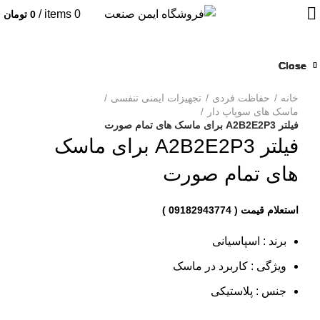
/
items
0
0
تومان
Close
Close
Close
Close
Close
Close
Close
Close
بزرگنمایی تصویر
خانه
حفاظت فردی
تجهیزات ایمنی تنفسی
ماسک های سوپاپ دار
فیلتر A2B2E2P3 برای ماسک های تمام صورت
فیلتر A2B2E2P3 برای ماسک
های تمام صورت
برند : اسپاسیانی
ویژگی : کاربرد در ماسک
جنس : پلاستیکی