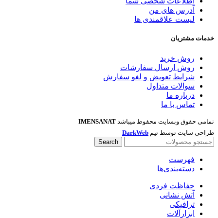
اطلاعات شخصی شما
آدرس های من
لیست علاقمندی ها
خدمات مشتریان
روش خرید
روش ارسال سفارشات
شرایط تعویض و لغو سفارش
سوالات متداول
درباره ما
تماس با ما
تمامی حقوق وبسایت محفوظ میباشد
IMENSANAT
طراحی سایت توسط تیم
DarkWeb
Search
فهرست
دسته‌بندی‌ها
حفاظت فردی
آتش نشانی
ترافیکی
ابزارآلات