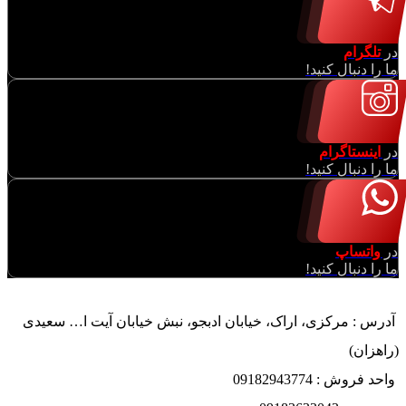
در
تلگرام
ما را دنبال کنید!
در
اینستاگرام
ما را دنبال کنید!
در
واتساپ
ما را دنبال کنید!
آدرس : مرکزی، اراک، خیابان ادبجو، نبش خیابان آیت ا… سعیدی
(راهزان)
واحد فروش : 09182943774