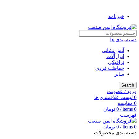
به فروشگاه ایمن صنعت خوش آمدید ...
خبرنامه
دسته بندی ها
آتش نشانی
ابزارآلات
ترافیکی
حفاظت فردی
سایر
Search
ورود / عضویت
0
لیست علاقمندی ها
0
مقایسه
0
items
/
0
تومان
فهرست
0
items
/
0
تومان
دسته بندی محصولات