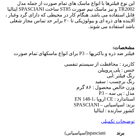
این نوع فیلترها با انواع ماسک های تمام صورت از جمله مدل
TR2002 و نیز ماسک نیم صورت ST85 ساخت SPASCIANI ایتالیا
قابل استفاده می باشد. هنگام کار در محیطی که دارای گرد وغبار ،
آلاینده های ذره ای و بیولوژیکی تا ۲۰ برابر حد تماس مجاز شغلی
باشد استفاده می شوند.
مشخصات:
فیلتر ضد ذره و باکتریها – P3 برای انواع ماسکهای تمام صورت
کاربرد : محافظت از سیستم تنفسی
جنس : پلی پروپیلن
رنگ فیلتر :آبی
رنگ برچسب : سفید
وزن خالص محصول : ۸۶ گرم
مدل : پی سه – P3
استاندارد : CE اروپا ،EN 148-1
برند: اسپاسیانی – SPASCIANI
کشور سازنده : ایتالیا
توضیحات تکمیلی
برند
spasciani(اسپاسیانی)