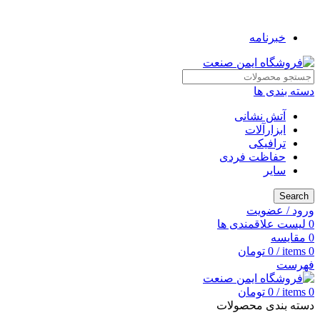
به فروشگاه ایمن صنعت خوش آمدید ...
خبرنامه
دسته بندی ها
آتش نشانی
ابزارآلات
ترافیکی
حفاظت فردی
سایر
Search
ورود / عضویت
0
لیست علاقمندی ها
0
مقایسه
0
items
/
0
تومان
فهرست
0
items
/
0
تومان
دسته بندی محصولات