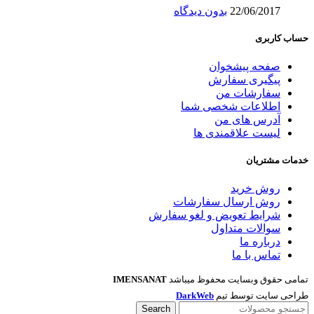
22/06/2017
بدون دیدگاه
حساب کاربری
صفحه پیشخوان
پیگیری سفارش
سفارشات من
اطلاعات شخصی شما
آدرس های من
لیست علاقمندی ها
خدمات مشتریان
روش خرید
روش ارسال سفارشات
شرایط تعویض و لغو سفارش
سوالات متداول
درباره ما
تماس با ما
تمامی حقوق وبسایت محفوظ میباشد
IMENSANAT
طراحی سایت توسط تیم
DarkWeb
Search