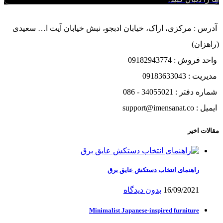
آدرس : مرکزی، اراک، خیابان ادبجو، نبش خیابان آیت ا… سعیدی
(راهزان)
واحد فروش : 09182943774
مدیریت : 09183633043
شماره دفتر : 34055021 - 086
ایمیل : support@imensanat.co
مقالات اخیر
راهنمای انتخاب دستکش عایق برق
16/09/2021
بدون دیدگاه
Minimalist Japanese-inspired furniture