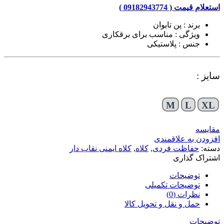
استعلام قیمت ( 09182943774 )
برند : پن تایوان
ویژگی : مناسب برای برقکاری
جنس : پلاستیکی
سایز :
M
L
XL
مقایسه
افزودن به علاقمندی
دسته:
حفاظت فردی
,
کلاه
,
کلاه ایمنی نقاب دار
اشتراک گذاری
توضیحات
توضیحات تکمیلی
نظرات (0)
حمل و نقل و تحویل کالا
توضیحات