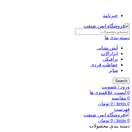
به فروشگاه ایمن صنعت خوش آمدید ...
خبرنامه
دسته بندی ها
آتش نشانی
ابزارآلات
ترافیکی
حفاظت فردی
سایر
Search
ورود / عضویت
0
لیست علاقمندی ها
0
مقایسه
0
items
/
0
تومان
فهرست
0
items
/
0
تومان
دسته بندی محصولات