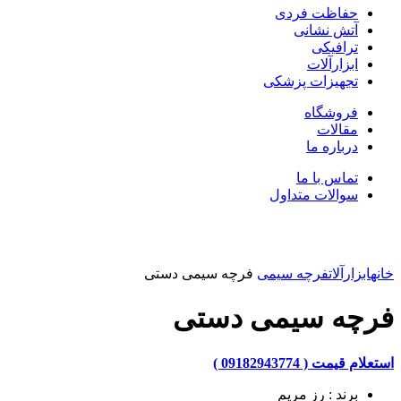
حفاظت فردی
آتش نشانی
ترافیکی
ابزارآلات
تجهیزات پزشکی
فروشگاه
مقالات
درباره ما
تماس با ما
سوالات متداول
بزرگنمایی تصویر
خانه
ابزارآلات
فرچه سیمی
فرچه سیمی دستی
فرچه سیمی دستی
استعلام قیمت ( 09182943774 )
برند : رز مریم